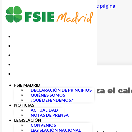
Saltar al contenido principal
Saltar al pie de página
11 ABRIL, 2025
FSIE MADRID
FSIE Madrid rechaza el cal
DECLARACIÓN DE PRINCIPIOS
QUIÉNES SOMOS
colectivo
¿QUÉ DEFENDEMOS?
NOTICIAS
ACTUALIDAD
NOTAS DE PRENSA
LEGISLACIÓN
CONVENIOS
LEGISLACIÓN NACIONAL