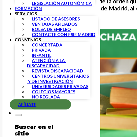
FSIE Madrid ha votado en contra de la orden que
LEGISLACIÓN AUTONÓMICA
fondos públicos en la Comunidad de Madrid, al
FORMACIÓN
SERVICIOS
de la carga lectiva.
LISTADO DE ASESORES
VENTAJAS AFILIADOS
BOLSA DE EMPLEO
CONTACTE CON FSIE MADRID
CONVENIOS
CONCERTADA
PRIVADA
INFANTIL
ATENCIÓN A LA 
DISCAPACIDAD
REVISTA DISCAPACIDAD
CENTROS UNIVERSITARIOS 
 Y DE INVESTIGACIÓN
UNIVERSIDADES PRIVADAS
COLEGIOS MAYORES
NO REGLADA
AFÍLIATE
Buscar en el
sitio