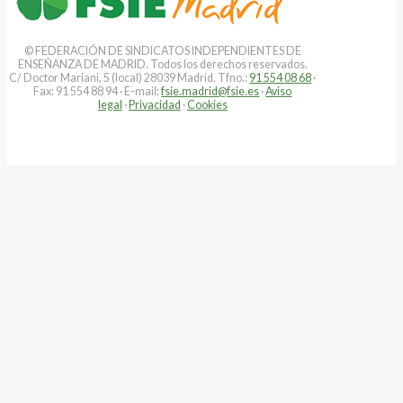
© FEDERACIÓN DE SINDICATOS INDEPENDIENTES DE
ENSEÑANZA DE MADRID. Todos los derechos reservados.
C/ Doctor Mariani, 5 (local) 28039 Madrid. Tfno.:
91 554 08 68
·
Fax: 91 554 88 94 · E-mail:
fsie.madrid@fsie.es
·
Aviso
legal
·
Privacidad
·
Cookies