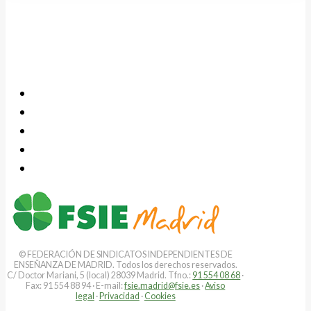
© FEDERACIÓN DE SINDICATOS INDEPENDIENTES DE
ENSEÑANZA DE MADRID. Todos los derechos reservados.
C/ Doctor Mariani, 5 (local) 28039 Madrid. Tfno.:
91 554 08 68
·
Fax: 91 554 88 94 · E-mail:
fsie.madrid@fsie.es
·
Aviso
legal
·
Privacidad
·
Cookies