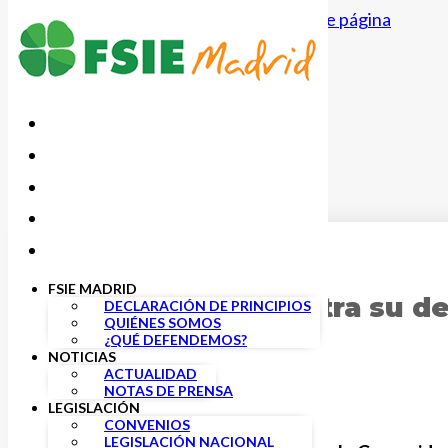
Saltar al contenido principal
Saltar al pie de página
31 AGOSTO, 2021
FSIE MADRID
FSIE Madrid muestra su de
DECLARACIÓN DE PRINCIPIOS
QUIÉNES SOMOS
escolar
¿QUÉ DEFENDEMOS?
NOTICIAS
ACTUALIDAD
NOTAS DE PRENSA
LEGISLACIÓN
CONVENIOS
LEGISLACIÓN NACIONAL