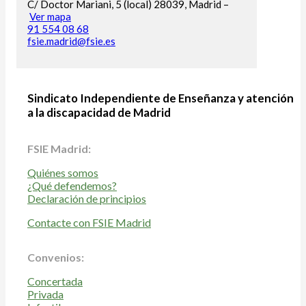
C/ Doctor Mariani, 5 (local) 28039, Madrid –
Ver mapa
91 554 08 68
fsie.madrid@fsie.es
Sindicato Independiente de Enseñanza y atención
a la discapacidad de Madrid
FSIE Madrid:
Quiénes somos
¿Qué defendemos?
Declaración de principios
Contacte con FSIE Madrid
Convenios:
Concertada
Privada