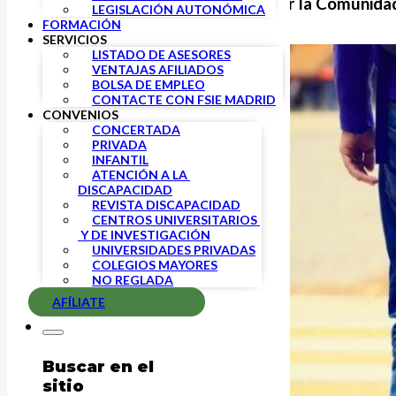
Ante las medidas anunciadas por la Comunidad 
LEGISLACIÓN AUTONÓMICA
FORMACIÓN
SERVICIOS
LISTADO DE ASESORES
VENTAJAS AFILIADOS
BOLSA DE EMPLEO
CONTACTE CON FSIE MADRID
CONVENIOS
CONCERTADA
PRIVADA
INFANTIL
ATENCIÓN A LA 
DISCAPACIDAD
REVISTA DISCAPACIDAD
CENTROS UNIVERSITARIOS 
 Y DE INVESTIGACIÓN
UNIVERSIDADES PRIVADAS
COLEGIOS MAYORES
NO REGLADA
AFÍLIATE
Buscar en el
sitio