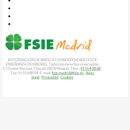
© FEDERACIÓN DE SINDICATOS INDEPENDIENTES DE
ENSEÑANZA DE MADRID. Todos los derechos reservados.
C/ Doctor Mariani, 5 (local) 28039 Madrid. Tfno.:
91 554 08 68
·
Fax: 91 554 88 94 · E-mail:
fsie.madrid@fsie.es
·
Aviso
legal
·
Privacidad
·
Cookies