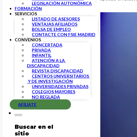
LEGISLACIÓN AUTONÓMICA
FORMACIÓN
SERVICIOS
LISTADO DE ASESORES
VENTAJAS AFILIADOS
BOLSA DE EMPLEO
CONTACTE CON FSIE MADRID
CONVENIOS
CONCERTADA
PRIVADA
INFANTIL
ATENCIÓN A LA 
DISCAPACIDAD
REVISTA DISCAPACIDAD
CENTROS UNIVERSITARIOS 
 Y DE INVESTIGACIÓN
UNIVERSIDADES PRIVADAS
COLEGIOS MAYORES
NO REGLADA
AFÍLIATE
Buscar en el
sitio