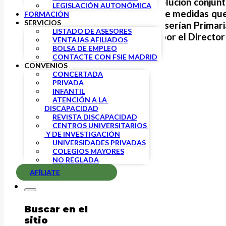
El pasado 27 de mayo una Resolución conjunta 
LEGISLACIÓN AUTONÓMICA
no producirse la flexibilización de medidas que
FORMACIÓN
SERVICIOS
a las aulas al alcanzar la fase II serían Prim
LISTADO DE ASESORES
una Nota Explicativa publicada por el Director
VENTAJAS AFILIADOS
BOLSA DE EMPLEO
CONTACTE CON FSIE MADRID
CONVENIOS
CONCERTADA
PRIVADA
INFANTIL
ATENCIÓN A LA 
DISCAPACIDAD
REVISTA DISCAPACIDAD
CENTROS UNIVERSITARIOS 
 Y DE INVESTIGACIÓN
UNIVERSIDADES PRIVADAS
COLEGIOS MAYORES
NO REGLADA
AFÍLIATE
Buscar en el
sitio