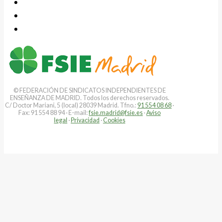
© FEDERACIÓN DE SINDICATOS INDEPENDIENTES DE
ENSEÑANZA DE MADRID. Todos los derechos reservados.
C/ Doctor Mariani, 5 (local) 28039 Madrid. Tfno.:
91 554 08 68
·
Fax: 91 554 88 94 · E-mail:
fsie.madrid@fsie.es
·
Aviso
legal
·
Privacidad
·
Cookies