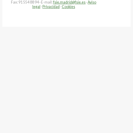
Fax: 91 554 88 94 · E-mail:
fsie.madrid@fsie.es
·
Aviso
legal
·
Privacidad
·
Cookies