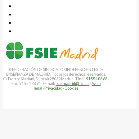
© FEDERACIÓN DE SINDICATOS INDEPENDIENTES DE
ENSEÑANZA DE MADRID. Todos los derechos reservados.
C/ Doctor Mariani, 5 (local) 28039 Madrid. Tfno.:
91 554 08 68
·
Fax: 91 554 88 94 · E-mail:
fsie.madrid@fsie.es
·
Aviso
legal
·
Privacidad
·
Cookies