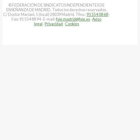
© FEDERACIÓN DE SINDICATOS INDEPENDIENTES DE
ENSEÑANZA DE MADRID. Todos los derechos reservados.
C/ Doctor Mariani, 5 (local) 28039 Madrid. Tfno.:
91 554 08 68
·
Fax: 91 554 88 94 · E-mail:
fsie.madrid@fsie.es
·
Aviso
legal
·
Privacidad
·
Cookies