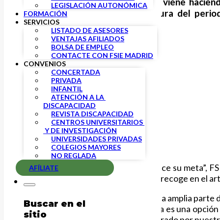
FSIE
ha puesto en marcha, como viene haciendo
LEGISLACIÓN AUTONÓMICA
privados, aprovechando la apertura del perio
FORMACIÓN
SERVICIOS
autónomas.
LISTADO DE ASESORES
VENTAJAS AFILIADOS
BOLSA DE EMPLEO
CONTACTE CON FSIE MADRID
CONVENIOS
CONCERTADA
PRIVADA
INFANTIL
ATENCIÓN A LA 
DISCAPACIDAD
REVISTA DISCAPACIDAD
CENTROS UNIVERSITARIOS 
 Y DE INVESTIGACIÓN
UNIVERSIDADES PRIVADAS
COLEGIOS MAYORES
NO REGLADA
Bajo el lema “Dale alas para que alcance su meta”, F
AFÍLIATE
adecuada para sus hijos, tal y como se recoge en el a
Con esta acción, FSIE, como voz de una amplia parte d
Buscar en el
que la educación concertada y privada es una opción 
sitio
por la libre elección, un derecho amparado por nuest