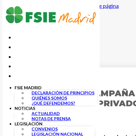
Saltar al contenido principal
Saltar al pie de página
14 FEBRERO, 2018
FSIE MADRID
FSIE LANZA SU CAMPAÑA
DECLARACIÓN DE PRINCIPIOS
QUIÉNES SOMOS
CONCERTADOS Y PRIVADO
¿QUÉ DEFENDEMOS?
NOTICIAS
ACTUALIDAD
NOTAS DE PRENSA
LEGISLACIÓN
CONVENIOS
LEGISLACIÓN NACIONAL