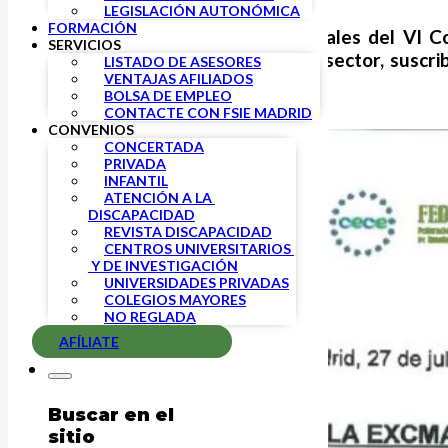
LEGISLACIÓN AUTONÓMICA
FORMACIÓN
En la firma de las tablas salariales del VI
SERVICIOS
sindicales y las patronales del sector, suscr
LISTADO DE ASESORES
VENTAJAS AFILIADOS
semana.
BOLSA DE EMPLEO
CONTACTE CON FSIE MADRID
CONVENIOS
CONCERTADA
PRIVADA
INFANTIL
ATENCIÓN A LA 
DISCAPACIDAD
REVISTA DISCAPACIDAD
CENTROS UNIVERSITARIOS 
 Y DE INVESTIGACIÓN
UNIVERSIDADES PRIVADAS
COLEGIOS MAYORES
NO REGLADA
AFÍLIATE
Buscar en el
sitio