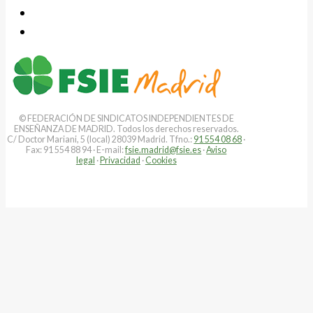
© FEDERACIÓN DE SINDICATOS INDEPENDIENTES DE
ENSEÑANZA DE MADRID. Todos los derechos reservados.
C/ Doctor Mariani, 5 (local) 28039 Madrid. Tfno.:
91 554 08 68
·
Fax: 91 554 88 94 · E-mail:
fsie.madrid@fsie.es
·
Aviso
legal
·
Privacidad
·
Cookies