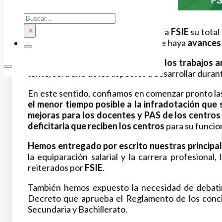
Buscar
×
El secretario de Estado ha traslado a
FSIE
su total
profesorado
, por lo que espera que haya
avances 
También ha confirmado a
FSIE
que
los trabajos a
tanto, será uno de los aspectos a desarrollar duran
En este sentido, confiamos en comenzar pronto las 
el menor tiempo
posible a la infradotación que
mejoras para los docentes y PAS de los
centros
deficitaria que reciben los centros
para su funci
Hemos entregado por escrito nuestras principal
la equiparación salarial y la carrera profesional, 
reiterados por
FSIE
.
También hemos expuesto la necesidad de debatir 
Decreto que aprueba el Reglamento de los concie
Secundaria y Bachillerato.