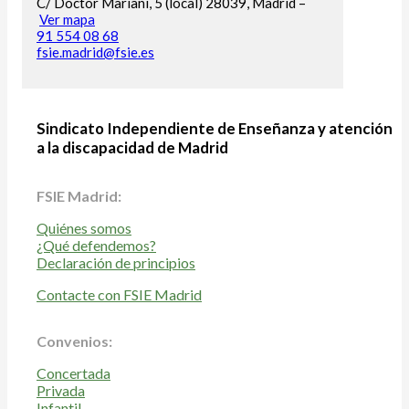
C/ Doctor Mariani, 5 (local) 28039, Madrid –
Ver mapa
91 554 08 68
fsie.madrid@fsie.es
Sindicato Independiente de Enseñanza y atención
a la discapacidad de Madrid
FSIE Madrid:
Quiénes somos
¿Qué defendemos?
Declaración de principios
Contacte con FSIE Madrid
Convenios:
Concertada
Privada
Infantil