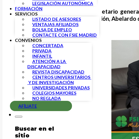
LEGISLACIÓN AUTONÓMICA
FORMACIÓN
FSIE
, representado por el secretario genera
SERVICIOS
secretario de Estado de Educación, Abelardo 
LISTADO DE ASESORES
VENTAJAS AFILIADOS
por ambas partes.
BOLSA DE EMPLEO
CONTACTE CON FSIE MADRID
CONVENIOS
CONCERTADA
PRIVADA
INFANTIL
ATENCIÓN A LA 
DISCAPACIDAD
REVISTA DISCAPACIDAD
CENTROS UNIVERSITARIOS 
 Y DE INVESTIGACIÓN
UNIVERSIDADES PRIVADAS
COLEGIOS MAYORES
NO REGLADA
AFÍLIATE
Buscar en el
sitio