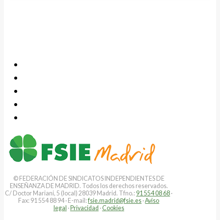
© FEDERACIÓN DE SINDICATOS INDEPENDIENTES DE
ENSEÑANZA DE MADRID. Todos los derechos reservados.
C/ Doctor Mariani, 5 (local) 28039 Madrid. Tfno.:
91 554 08 68
·
Fax: 91 554 88 94 · E-mail:
fsie.madrid@fsie.es
·
Aviso
legal
·
Privacidad
·
Cookies