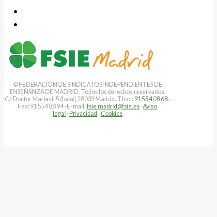
© FEDERACIÓN DE SINDICATOS INDEPENDIENTES DE
ENSEÑANZA DE MADRID. Todos los derechos reservados.
C/ Doctor Mariani, 5 (local) 28039 Madrid. Tfno.:
91 554 08 68
·
Fax: 91 554 88 94 · E-mail:
fsie.madrid@fsie.es
·
Aviso
legal
·
Privacidad
·
Cookies