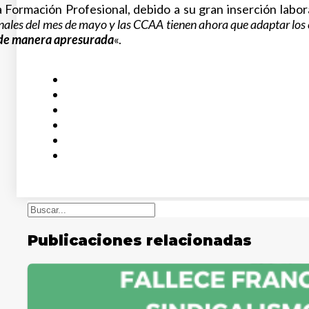
Formación Profesional, debido a su gran inserción labora
nales del mes de mayo y las CCAA tienen ahora que adaptar los c
de manera apresurada
«.
Buscar
Publicaciones relacionadas