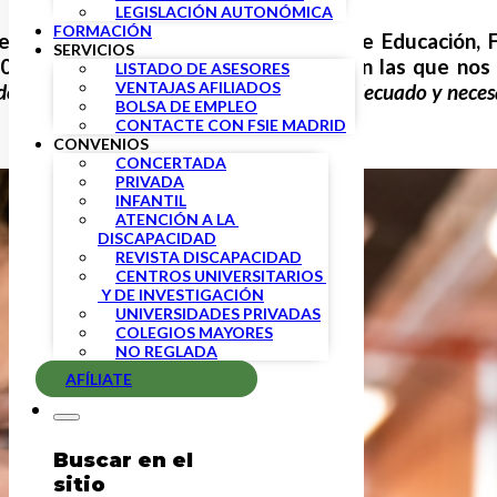
LEGISLACIÓN AUTONÓMICA
FORMACIÓN
e mayo, a propuesta del Ministerio de Educación, 
SERVICIOS
025. Teniendo en cuenta las fechas en las que nos 
LISTADO DE ASESORES
VENTAJAS AFILIADOS
do
por no hacer las cosas con el tiempo adecuado
y neces
BOLSA DE EMPLEO
CONTACTE CON FSIE MADRID
CONVENIOS
CONCERTADA
PRIVADA
INFANTIL
ATENCIÓN A LA 
DISCAPACIDAD
REVISTA DISCAPACIDAD
CENTROS UNIVERSITARIOS 
 Y DE INVESTIGACIÓN
UNIVERSIDADES PRIVADAS
COLEGIOS MAYORES
NO REGLADA
AFÍLIATE
Buscar en el
sitio