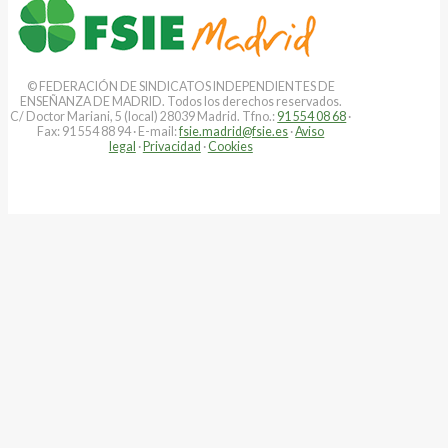
© FEDERACIÓN DE SINDICATOS INDEPENDIENTES DE
ENSEÑANZA DE MADRID. Todos los derechos reservados.
C/ Doctor Mariani, 5 (local) 28039 Madrid. Tfno.:
91 554 08 68
·
Fax: 91 554 88 94 · E-mail:
fsie.madrid@fsie.es
·
Aviso
legal
·
Privacidad
·
Cookies