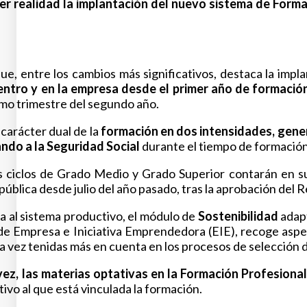
cer realidad la implantación del nuevo sistema de Form
e, entre los cambios más significativos, destaca la impl
entro y en la empresa desde el primer año de formació
imo trimestre del segundo año.
carácter dual de la
formación en dos intensidades, genera
ando a la Seguridad Social
durante el tiempo de formación
os ciclos de Grado Medio y Grado Superior contarán en s
 pública desde julio del año pasado, tras la aprobación del
a al sistema productivo, el módulo de
Sostenibilidad
adapt
e Empresa e Iniciativa Emprendedora (EIE), recoge aspecto
da vez tenidas más en cuenta en los procesos de selección 
ez, las materias optativas en la Formación Profesional
ivo al que está vinculada la formación.