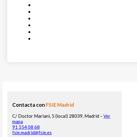
Contacta con
FSIE Madrid
C/ Doctor Mariani, 5 (local) 28039, Madrid –
Ver
mapa
91 554 08 68
fsie.madrid@fsie.es