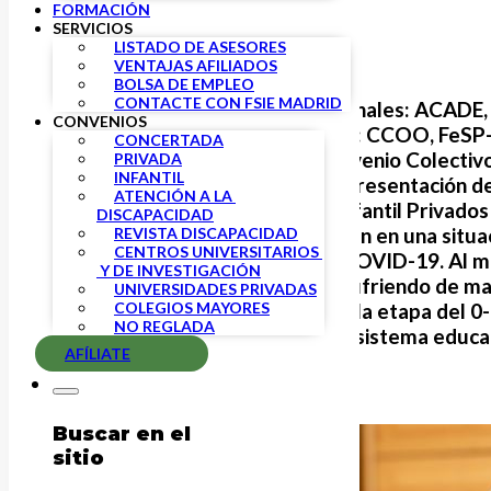
FORMACIÓN
SERVICIOS
LISTADO DE ASESORES
VENTAJAS AFILIADOS
BOLSA DE EMPLEO
CONTACTE CON FSIE MADRID
Las organizaciones patronales: ACADE, 
CONVENIOS
organizaciones sindicales: CCOO, FeSP
CONCERTADA
Negociadora del XII Convenio Colectivo
PRIVADA
INFANTIL
Educación Infantil, en representación d
ATENCIÓN A LA 
Asistencia y Educación Infantil Privado
DISCAPACIDAD
desde junio, se encuentran en una situac
REVISTA DISCAPACIDAD
CENTROS UNIVERSITARIOS 
ocasionada por el virus COVID-19. Al m
 Y DE INVESTIGACIÓN
etapa educativa, están sufriendo de ma
UNIVERSIDADES PRIVADAS
COLEGIOS MAYORES
situación, posicionando a la etapa del 
NO REGLADA
desprotegido de todo el sistema educa
AFÍLIATE
Buscar en el
sitio