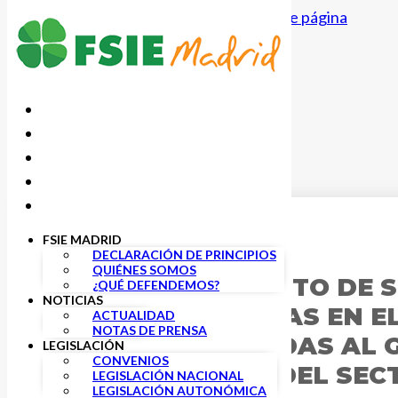
Saltar al contenido principal
Saltar al pie de página
FSIE MADRID
20 OCTUBRE, 2020
DECLARACIÓN DE PRINCIPIOS
QUIÉNES SOMOS
FSIE, CON EL RESTO DE
¿QUÉ DEFENDEMOS?
NOTICIAS
REPRESENTATIVAS EN EL
ACTUALIDAD
NOTAS DE PRENSA
RECLAMAN AYUDAS AL G
LEGISLACIÓN
CONVENIOS
DESAPARICIÓN DEL SEC
LEGISLACIÓN NACIONAL
LEGISLACIÓN AUTONÓMICA