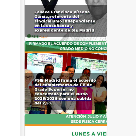
Fallece Francisco Vírseda
García, referente del
sindicalismo independiente
en la enseñanza y
expresidente de SIE Madrid
FSIE Madrid firma el acuerdo
del complemento de FP de
Grado Superior no
concertada para el curso
2025/2026 con una subida
del 2,5%