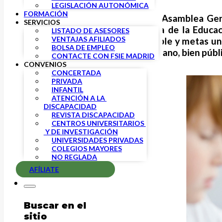
LEGISLACIÓN AUTONÓMICA
FORMACIÓN
El pasado mes de diciembre la Asamblea Gene
SERVICIOS
reconociendo así la importancia de la Educa
LISTADO DE ASESORES
VENTAJAS AFILIADOS
objetivos de desarrollo sostenible y metas un
BOLSA DE EMPLEO
la educación como derecho humano, bien públic
CONTACTE CON FSIE MADRID
CONVENIOS
CONCERTADA
PRIVADA
INFANTIL
ATENCIÓN A LA 
DISCAPACIDAD
REVISTA DISCAPACIDAD
CENTROS UNIVERSITARIOS 
 Y DE INVESTIGACIÓN
UNIVERSIDADES PRIVADAS
COLEGIOS MAYORES
NO REGLADA
AFÍLIATE
Buscar en el
sitio