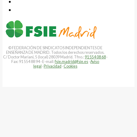
© FEDERACIÓN DE SINDICATOS INDEPENDIENTES DE
ENSEÑANZA DE MADRID. Todos los derechos reservados.
C/ Doctor Mariani, 5 (local) 28039 Madrid. Tfno.:
91 554 08 68
·
Fax: 91 554 88 94 · E-mail:
fsie.madrid@fsie.es
·
Aviso
legal
·
Privacidad
·
Cookies