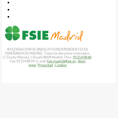
© FEDERACIÓN DE SINDICATOS INDEPENDIENTES DE
ENSEÑANZA DE MADRID. Todos los derechos reservados.
C/ Doctor Mariani, 5 (local) 28039 Madrid. Tfno.:
91 554 08 68
·
Fax: 91 554 88 94 · E-mail:
fsie.madrid@fsie.es
·
Aviso
legal
·
Privacidad
·
Cookies