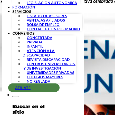
l Acto de Homenaje a la Comunidad Educativa celebrado en
LEGISLACIÓN AUTONÓMICA
FORMACIÓN
SERVICIOS
LISTADO DE ASESORES
VENTAJAS AFILIADOS
BOLSA DE EMPLEO
CONTACTE CON FSIE MADRID
CONVENIOS
CONCERTADA
PRIVADA
INFANTIL
ATENCIÓN A LA 
DISCAPACIDAD
REVISTA DISCAPACIDAD
CENTROS UNIVERSITARIOS 
 Y DE INVESTIGACIÓN
UNIVERSIDADES PRIVADAS
COLEGIOS MAYORES
NO REGLADA
AFÍLIATE
Buscar en el
sitio