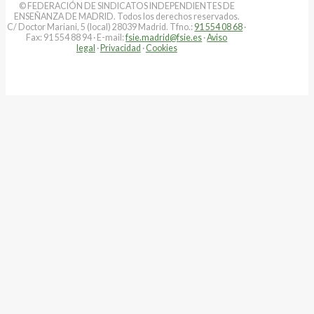
© FEDERACIÓN DE SINDICATOS INDEPENDIENTES DE
ENSEÑANZA DE MADRID. Todos los derechos reservados.
C/ Doctor Mariani, 5 (local) 28039 Madrid. Tfno.:
91 554 08 68
·
Fax: 91 554 88 94 · E-mail:
fsie.madrid@fsie.es
·
Aviso
legal
·
Privacidad
·
Cookies