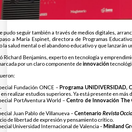
e pudo seguir también a través de medios digitales, arran
paso a María Espinet, directora de Programas Educativ
 la salud mental o el abandono educativo y que lanzarán 
uió Richard Benjamins, experto en tecnología y emprendim
marcada por un claro componente de
innovación
tecnológi
fueron:
pecial Fundación ONCE –
Programa UNIDIVERSIDAD, CRU
s en realizar estudios superiores. Ya está presente en más
pecial PortAventura World –
Centro de Innovación The
.
ecial Juan Pablo de Villanueva –
Centenario
Revista Occi
io de libertad de expresión y pensamiento crítico.
ecial Universidad Internacional de Valencia –
Miniland G