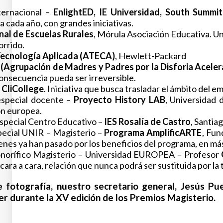
ternacional –
EnlightED, IE Universidad, South Summi
a cada año, con grandes iniciativas.
nal de Escuelas Rurales
, Mórula Asociación Educativa. Un
orrido.
Tecnología Aplicada (ATECA)
, Hewlett-Packard
grupación de Madres y Padres por la Disforia Aceler
consecuencia pueda ser irreversible.
 CliCollege
. Iniciativa que busca trasladar el ámbito del
special docente –
Proyecto History LAB
, Universidad 
ón europea.
pecial Centro Educativo –
IES Rosalía de Castro
, Santia
ecial UNIR – Magisterio –
Programa AmplificARTE
, Fun
enes ya han pasado por los beneficios del programa, en má
norífico Magisterio – Universidad EUROPEA – Profesor
ara a cara, relación que nunca podrá ser sustituida por la 
e fotografía,
nuestro secretario general, Jesús Pue
er durante la XV edición de los Premios Magisterio.