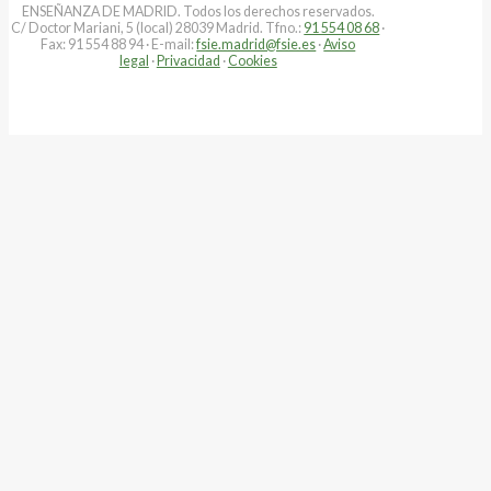
ENSEÑANZA DE MADRID. Todos los derechos reservados.
C/ Doctor Mariani, 5 (local) 28039 Madrid. Tfno.:
91 554 08 68
·
Fax: 91 554 88 94 · E-mail:
fsie.madrid@fsie.es
·
Aviso
legal
·
Privacidad
·
Cookies