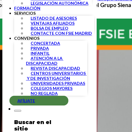
LEGISLACIÓN AUTONÓMICA
sé Maria de Moya, director general del Grupo Siena 
FORMACIÓN
SERVICIOS
LISTADO DE ASESORES
VENTAJAS AFILIADOS
BOLSA DE EMPLEO
CONTACTE CON FSIE MADRID
CONVENIOS
CONCERTADA
PRIVADA
INFANTIL
ATENCIÓN A LA 
DISCAPACIDAD
REVISTA DISCAPACIDAD
CENTROS UNIVERSITARIOS 
 Y DE INVESTIGACIÓN
UNIVERSIDADES PRIVADAS
COLEGIOS MAYORES
NO REGLADA
AFÍLIATE
Buscar en el
sitio