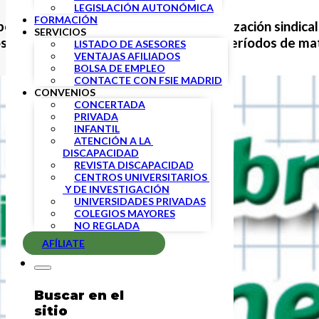
LEGISLACIÓN AUTONÓMICA
FORMACIÓN
pendientes de Enseñanza (FSIE), organización sindica
SERVICIOS
s coincidiendo con la apertura de los períodos de m
LISTADO DE ASESORES
VENTAJAS AFILIADOS
BOLSA DE EMPLEO
CONTACTE CON FSIE MADRID
CONVENIOS
CONCERTADA
PRIVADA
INFANTIL
ATENCIÓN A LA 
DISCAPACIDAD
REVISTA DISCAPACIDAD
CENTROS UNIVERSITARIOS 
 Y DE INVESTIGACIÓN
UNIVERSIDADES PRIVADAS
COLEGIOS MAYORES
NO REGLADA
AFÍLIATE
Buscar en el
sitio