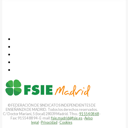
© FEDERACIÓN DE SINDICATOS INDEPENDIENTES DE
ENSEÑANZA DE MADRID. Todos los derechos reservados.
C/ Doctor Mariani, 5 (local) 28039 Madrid. Tfno.:
91 554 08 68
·
Fax: 91 554 88 94 · E-mail:
fsie.madrid@fsie.es
·
Aviso
legal
·
Privacidad
·
Cookies