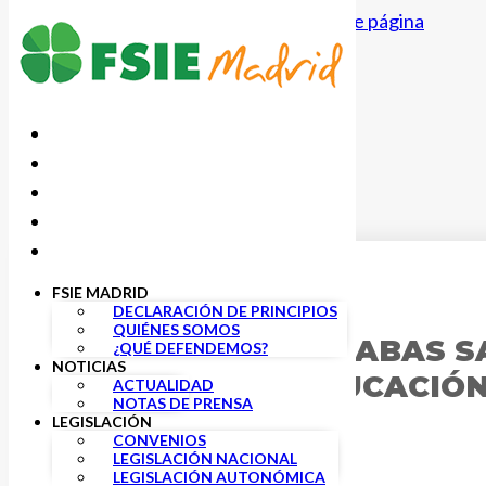
Saltar al contenido principal
Saltar al pie de página
FSIE MADRID
30 SEPTIEMBRE, 2019
DECLARACIÓN DE PRINCIPIOS
QUIÉNES SOMOS
FIRMADAS LAS TABAS SA
¿QUÉ DEFENDEMOS?
NOTICIAS
CENTROS DE EDUCACIÓN
ACTUALIDAD
NOTAS DE PRENSA
LEGISLACIÓN
CONVENIOS
LEGISLACIÓN NACIONAL
LEGISLACIÓN AUTONÓMICA