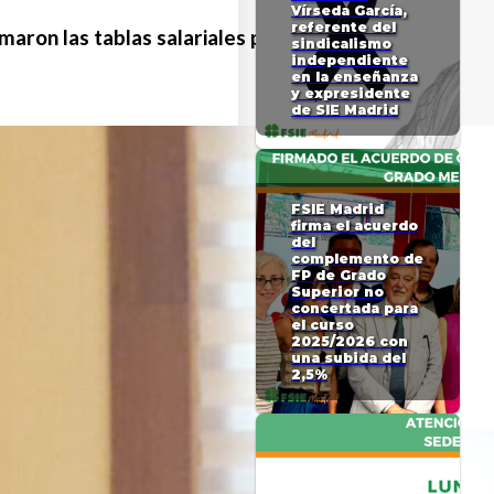
Vírseda García,
referente del
maron las tablas salariales para 2019 y 2020.
sindicalismo
independiente
en la enseñanza
y expresidente
de SIE Madrid
FSIE Madrid
firma el acuerdo
del
complemento de
FP de Grado
Superior no
concertada para
el curso
2025/2026 con
una subida del
2,5%