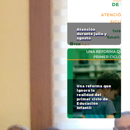
Atención
durante julio y
agosto
Una reforma que
ignora la
realidad del
primer ciclo de
Educación
Infantil