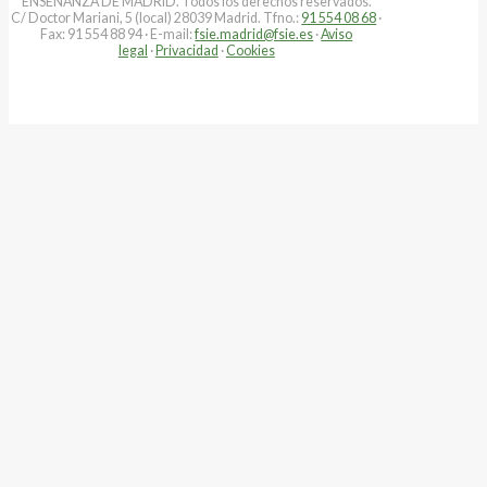
ENSEÑANZA DE MADRID. Todos los derechos reservados.
C/ Doctor Mariani, 5 (local) 28039 Madrid. Tfno.:
91 554 08 68
·
Fax: 91 554 88 94 · E-mail:
fsie.madrid@fsie.es
·
Aviso
legal
·
Privacidad
·
Cookies