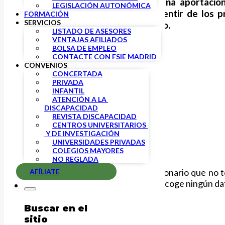
Con el fin de poder realizar una aportaci
LEGISLACIÓN AUTONÓMICA
Madrid
queremos analizar el sentir de los p
FORMACIÓN
SERVICIOS
evaluación de septiembre a junio.
LISTADO DE ASESORES
VENTAJAS AFILIADOS
BOLSA DE EMPLEO
CONTACTE CON FSIE MADRID
CONVENIOS
CONCERTADA
PRIVADA
INFANTIL
ATENCIÓN A LA 
DISCAPACIDAD
REVISTA DISCAPACIDAD
CENTROS UNIVERSITARIOS 
 Y DE INVESTIGACIÓN
UNIVERSIDADES PRIVADAS
COLEGIOS MAYORES
NO REGLADA
Hemos preparado un breve cuestionario que no te
AFÍLIATE
antemano tu colaboración (no se recoge ningún dato 
Accede al cuestionario aquí.
Buscar en el
sitio