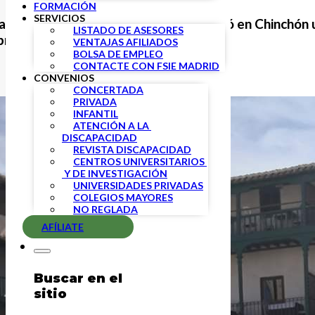
FORMACIÓN
SERVICIOS
pasado 3 de octubre, fsiemadrid celebró en Chinchón
LISTADO DE ASESORES
resa.
VENTAJAS AFILIADOS
BOLSA DE EMPLEO
CONTACTE CON FSIE MADRID
CONVENIOS
CONCERTADA
PRIVADA
INFANTIL
ATENCIÓN A LA 
DISCAPACIDAD
REVISTA DISCAPACIDAD
CENTROS UNIVERSITARIOS 
 Y DE INVESTIGACIÓN
UNIVERSIDADES PRIVADAS
COLEGIOS MAYORES
NO REGLADA
AFÍLIATE
Buscar en el
sitio