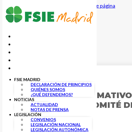
Saltar al contenido principal
Saltar al pie de página
FSIE MADRID
3 OCTUBRE, 2019
DECLARACIÓN DE PRINCIPIOS
QUIÉNES SOMOS
ENCUENTRO FORMATIVO
¿QUÉ DEFENDEMOS?
NOTICIAS
MIEMBROS DE COMITÉ D
ACTUALIDAD
NOTAS DE PRENSA
LEGISLACIÓN
CONVENIOS
LEGISLACIÓN NACIONAL
LEGISLACIÓN AUTONÓMICA