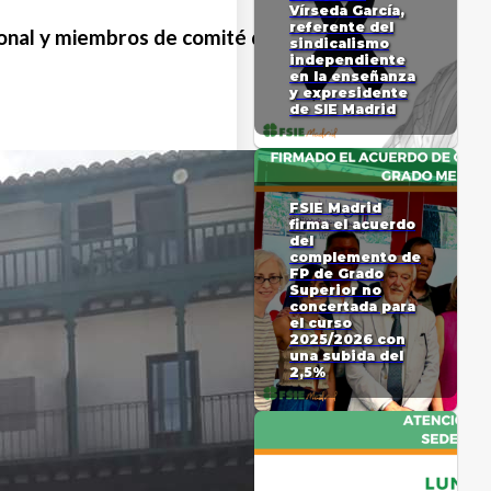
Vírseda García,
referente del
sonal y miembros de comité de
sindicalismo
independiente
en la enseñanza
y expresidente
de SIE Madrid
FSIE Madrid
firma el acuerdo
del
complemento de
FP de Grado
Superior no
concertada para
el curso
2025/2026 con
una subida del
2,5%