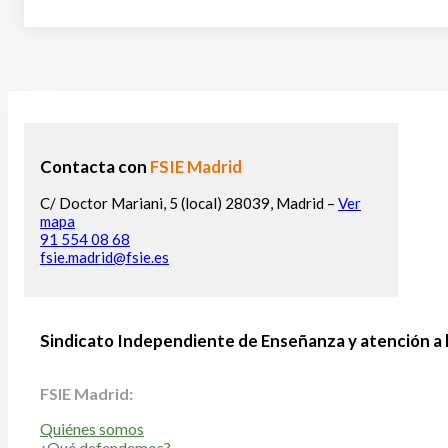
Contacta con
FSIE Madrid
C/ Doctor Mariani, 5 (local) 28039, Madrid –
Ver
mapa
91 554 08 68
fsie.madrid@fsie.es
Sindicato Independiente de Enseñanza y atención a 
FSIE Madrid:
Quiénes somos
¿Qué defendemos?