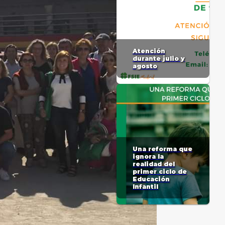
Atención
durante julio y
agosto
Una reforma que
ignora la
realidad del
primer ciclo de
Educación
Infantil