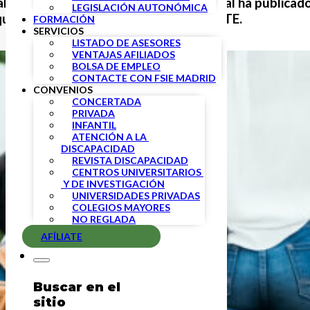
l del Servicio Público de Empleo Estatal ha publicad
LEGISLACIÓN AUTONÓMICA
ue se hayan visto afectadas por un ERTE.
FORMACIÓN
SERVICIOS
LISTADO DE ASESORES
VENTAJAS AFILIADOS
BOLSA DE EMPLEO
CONTACTE CON FSIE MADRID
CONVENIOS
CONCERTADA
PRIVADA
INFANTIL
ATENCIÓN A LA 
DISCAPACIDAD
REVISTA DISCAPACIDAD
CENTROS UNIVERSITARIOS 
 Y DE INVESTIGACIÓN
UNIVERSIDADES PRIVADAS
COLEGIOS MAYORES
NO REGLADA
AFÍLIATE
Buscar en el
sitio