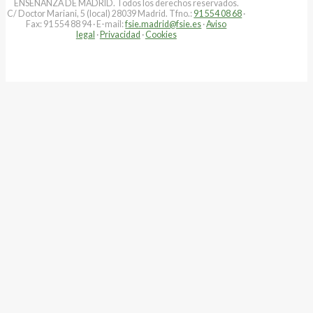
ENSEÑANZA DE MADRID. Todos los derechos reservados.
C/ Doctor Mariani, 5 (local) 28039 Madrid. Tfno.:
91 554 08 68
·
Fax: 91 554 88 94 · E-mail:
fsie.madrid@fsie.es
·
Aviso
legal
·
Privacidad
·
Cookies