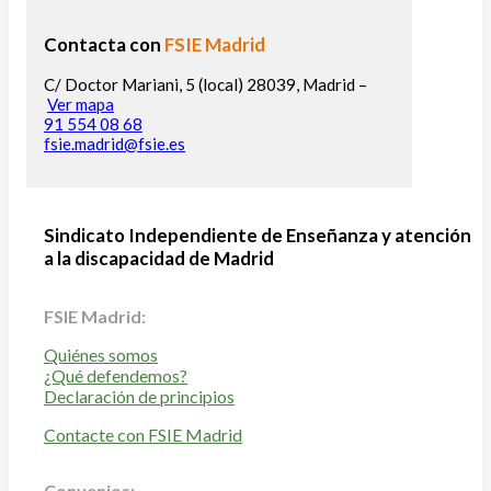
Contacta con
FSIE Madrid
C/ Doctor Mariani, 5 (local) 28039, Madrid –
Ver mapa
91 554 08 68
fsie.madrid@fsie.es
Sindicato Independiente de Enseñanza y atención
a la discapacidad de Madrid
FSIE Madrid:
Quiénes somos
¿Qué defendemos?
Declaración de principios
Contacte con FSIE Madrid
Convenios: