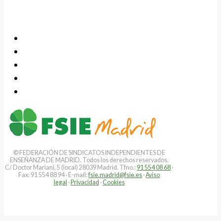
© FEDERACIÓN DE SINDICATOS INDEPENDIENTES DE
ENSEÑANZA DE MADRID. Todos los derechos reservados.
C/ Doctor Mariani, 5 (local) 28039 Madrid. Tfno.:
91 554 08 68
·
Fax: 91 554 88 94 · E-mail:
fsie.madrid@fsie.es
·
Aviso
legal
·
Privacidad
·
Cookies