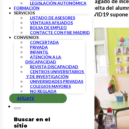
En un inicio de curso inédito y plagado de i
LEGISLACIÓN AUTONÓMICA
de los centros educativos. La vuelta del alum
FORMACIÓN
SERVICIOS
la crisis sanitaria debido a la COVID19 supone
LISTADO DE ASESORES
VENTAJAS AFILIADOS
BOLSA DE EMPLEO
CONTACTE CON FSIE MADRID
CONVENIOS
CONCERTADA
PRIVADA
INFANTIL
ATENCIÓN A LA 
DISCAPACIDAD
REVISTA DISCAPACIDAD
CENTROS UNIVERSITARIOS 
 Y DE INVESTIGACIÓN
UNIVERSIDADES PRIVADAS
COLEGIOS MAYORES
NO REGLADA
AFÍLIATE
Buscar en el
sitio