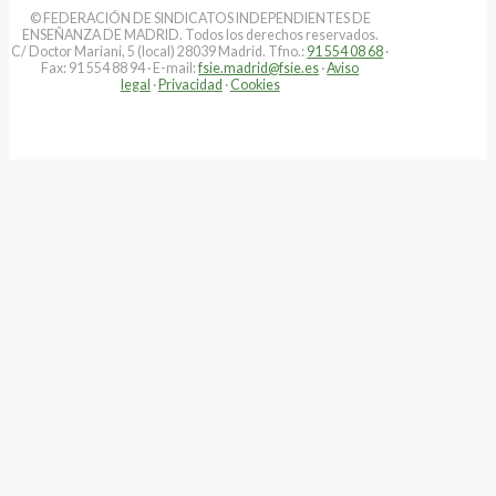
© FEDERACIÓN DE SINDICATOS INDEPENDIENTES DE
ENSEÑANZA DE MADRID. Todos los derechos reservados.
C/ Doctor Mariani, 5 (local) 28039 Madrid. Tfno.:
91 554 08 68
·
Fax: 91 554 88 94 · E-mail:
fsie.madrid@fsie.es
·
Aviso
legal
·
Privacidad
·
Cookies