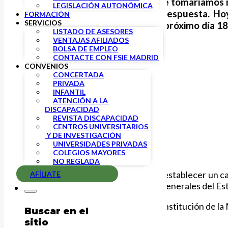
Hace unos días FSIE anunció que tomaríamos m
LEGISLACIÓN AUTONÓMICA
comunicaros que ya tenemos respuesta. Hoy,
FORMACIÓN
SERVICIOS
Enseñanza Concertada. Será el próximo día 18 
LISTADO DE ASESORES
VENTAJAS AFILIADOS
BOLSA DE EMPLEO
CONTACTE CON FSIE MADRID
CONVENIOS
CONCERTADA
PRIVADA
INFANTIL
ATENCIÓN A LA 
DISCAPACIDAD
REVISTA DISCAPACIDAD
CENTROS UNIVERSITARIOS 
 Y DE INVESTIGACIÓN
UNIVERSIDADES PRIVADAS
COLEGIOS MAYORES
NO REGLADA
Como ya anunciamos, FSIE pedirá establecer un cal
AFÍLIATE
la aplicación de los Presupuestos Generales del Es
Adjuntamos la convocatoria a la constitución de l
Buscar en el
sitio