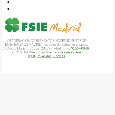
© FEDERACIÓN DE SINDICATOS INDEPENDIENTES DE
ENSEÑANZA DE MADRID. Todos los derechos reservados.
C/ Doctor Mariani, 5 (local) 28039 Madrid. Tfno.:
91 554 08 68
·
Fax: 91 554 88 94 · E-mail:
fsie.madrid@fsie.es
·
Aviso
legal
·
Privacidad
·
Cookies