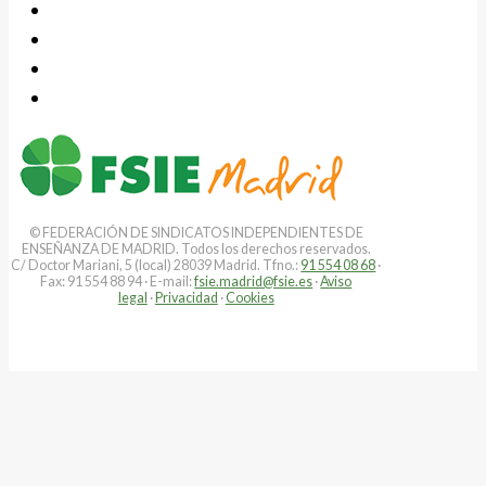
© FEDERACIÓN DE SINDICATOS INDEPENDIENTES DE
ENSEÑANZA DE MADRID. Todos los derechos reservados.
C/ Doctor Mariani, 5 (local) 28039 Madrid. Tfno.:
91 554 08 68
·
Fax: 91 554 88 94 · E-mail:
fsie.madrid@fsie.es
·
Aviso
legal
·
Privacidad
·
Cookies