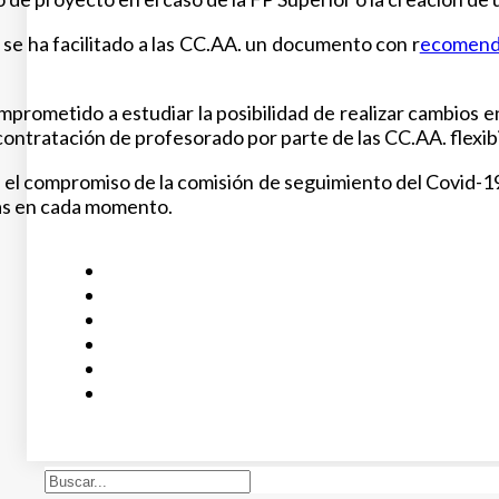
se ha facilitado a las CC.AA. un documento con r
ecomenda
rometido a estudiar la posibilidad de realizar cambios en
a contratación de profesorado por parte de las CC.AA. flexibi
el compromiso de la comisión de seguimiento del Covid-19, 
as en cada momento.
Buscar