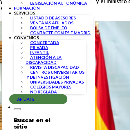
 y Formación Profesional, Isabel Celaá, y el ministr
LEGISLACIÓN AUTONÓMICA
 curso escolar.
FORMACIÓN
SERVICIOS
LISTADO DE ASESORES
VENTAJAS AFILIADOS
BOLSA DE EMPLEO
CONTACTE CON FSIE MADRID
CONVENIOS
CONCERTADA
PRIVADA
INFANTIL
ATENCIÓN A LA 
DISCAPACIDAD
REVISTA DISCAPACIDAD
CENTROS UNIVERSITARIOS 
 Y DE INVESTIGACIÓN
UNIVERSIDADES PRIVADAS
COLEGIOS MAYORES
NO REGLADA
AFÍLIATE
Buscar en el
sitio