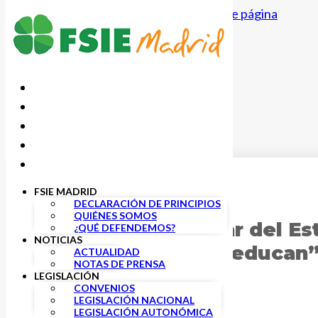
Saltar al contenido principal
Saltar al pie de página
FSIE MADRID
10 MARZO, 2023
DECLARACIÓN DE PRINCIPIOS
QUIÉNES SOMOS
El Consejo Escolar del Es
¿QUÉ DEFENDEMOS?
NOTICIAS
escolares que coeducan
ACTUALIDAD
NOTAS DE PRENSA
LEGISLACIÓN
CONVENIOS
LEGISLACIÓN NACIONAL
LEGISLACIÓN AUTONÓMICA