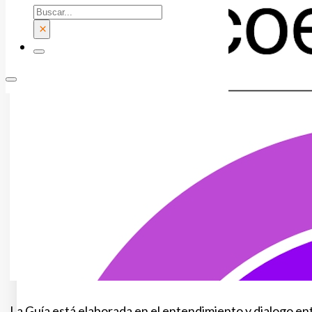
Buscar
×
La Guía está elaborada en el entendimiento y dialogo en