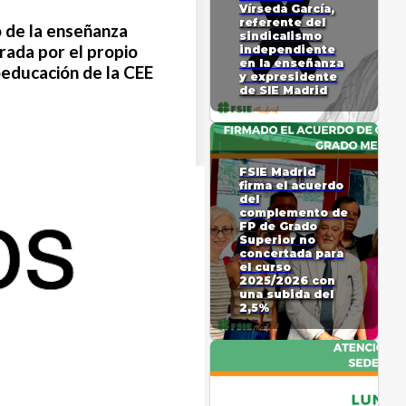
Vírseda García,
referente del
 de la enseñanza
sindicalismo
rada por el propio
independiente
en la enseñanza
oeducación de la CEE
y expresidente
de SIE Madrid
FSIE Madrid
firma el acuerdo
del
complemento de
FP de Grado
Superior no
concertada para
el curso
2025/2026 con
una subida del
2,5%