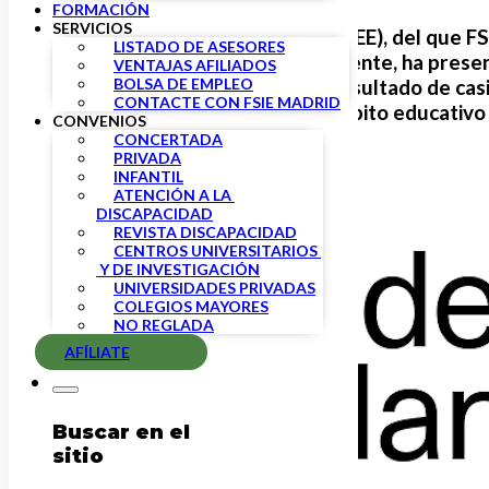
FORMACIÓN
SERVICIOS
El Consejo Escolar del Estado (CEE), del que
FS
LISTADO DE ASESORES
privada en su Comisión Permanente, ha presen
VENTAJAS AFILIADOS
BOLSA DE EMPLEO
Consejo. El evento anuncia el resultado de cas
CONTACTE CON FSIE MADRID
para plantear acciones en el ámbito educativo
CONVENIOS
CONCERTADA
PRIVADA
INFANTIL
ATENCIÓN A LA 
DISCAPACIDAD
REVISTA DISCAPACIDAD
CENTROS UNIVERSITARIOS 
 Y DE INVESTIGACIÓN
UNIVERSIDADES PRIVADAS
COLEGIOS MAYORES
NO REGLADA
AFÍLIATE
Buscar en el
sitio