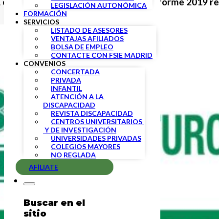
 el Consejo Escolar del Estado en su Informe 2019 r
LEGISLACIÓN AUTONÓMICA
FORMACIÓN
SERVICIOS
LISTADO DE ASESORES
VENTAJAS AFILIADOS
BOLSA DE EMPLEO
CONTACTE CON FSIE MADRID
CONVENIOS
CONCERTADA
PRIVADA
INFANTIL
ATENCIÓN A LA 
DISCAPACIDAD
REVISTA DISCAPACIDAD
CENTROS UNIVERSITARIOS 
 Y DE INVESTIGACIÓN
UNIVERSIDADES PRIVADAS
COLEGIOS MAYORES
NO REGLADA
AFÍLIATE
Buscar en el
sitio