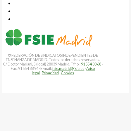
© FEDERACIÓN DE SINDICATOS INDEPENDIENTES DE
ENSEÑANZA DE MADRID. Todos los derechos reservados.
C/ Doctor Mariani, 5 (local) 28039 Madrid. Tfno.:
91 554 08 68
·
Fax: 91 554 88 94 · E-mail:
fsie.madrid@fsie.es
·
Aviso
legal
·
Privacidad
·
Cookies