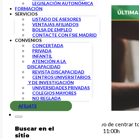
LEGISLACIÓN AUTONÓMICA
FORMACIÓN
SERVICIOS
LISTADO DE ASESORES
VENTAJAS AFILIADOS
BOLSA DE EMPLEO
CONTACTE CON FSIE MADRID
CONVENIOS
CONCERTADA
PRIVADA
INFANTIL
ATENCIÓN A LA 
DISCAPACIDAD
REVISTA DISCAPACIDAD
CENTROS UNIVERSITARIOS 
 Y DE INVESTIGACIÓN
UNIVERSIDADES PRIVADAS
COLEGIOS MAYORES
NO REGLADA
AFÍLIATE
Por responsabilidad y con el objetivo de centrar
Buscar en el
para ese mismo día, 12 de junio a las 11:00h
sitio