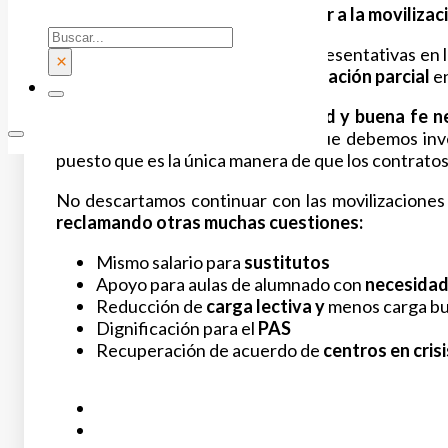
Esta decisión
no significa renunciar a la movilizac
Buscar
Las Organizaciones sindicales representativas en 
×
una reunión sobre
acuerdo de jubilación parcial
en
Por cuestiones de
responsabilidad y buena fe 
frente a la Consejería. Creemos que debemos inv
puesto que es la única manera de que los contratos
No descartamos continuar con las movilizaciones 
reclamando otras muchas cuestiones:
Mismo salario para
sustitutos
Apoyo para aulas de alumnado con
necesidad
Reducción de
carga lectiva y
menos carga bu
Dignificación para el
PAS
Recuperación de acuerdo de
centros en crisi