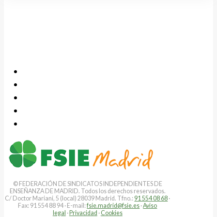
© FEDERACIÓN DE SINDICATOS INDEPENDIENTES DE
ENSEÑANZA DE MADRID. Todos los derechos reservados.
C/ Doctor Mariani, 5 (local) 28039 Madrid. Tfno.:
91 554 08 68
·
Fax: 91 554 88 94 · E-mail:
fsie.madrid@fsie.es
·
Aviso
legal
·
Privacidad
·
Cookies