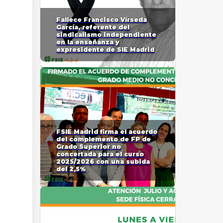
Fallece Francisco Vírseda
García, referente del
sindicalismo independiente
en la enseñanza y
expresidente de SIE Madrid
FSIE Madrid firma el acuerdo
del complemento de FP de
Grado Superior no
concertada para el curso
2025/2026 con una subida
del 2,5%