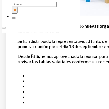
Buscar
×
Por la parte patronal han aparecido
nuevas org
patronal SALVEM 0-3.
Se han distribuido la representatividad tanto de 
primera reunión
para el día
13 de septiembre
don
Desde
Fsie,
hemos aprovechado la reunión para
revisar las tablas salariales
conforme a la recie