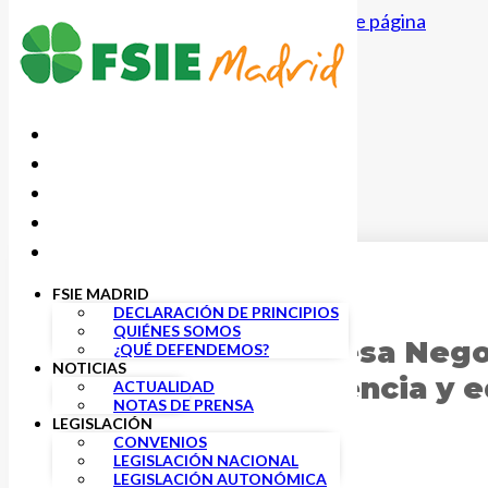
Saltar al contenido principal
Saltar al pie de página
FSIE MADRID
21 JUNIO, 2022
DECLARACIÓN DE PRINCIPIOS
QUIÉNES SOMOS
Constituida la Mesa Nego
¿QUÉ DEFENDEMOS?
NOTICIAS
Centros de asistencia y e
ACTUALIDAD
NOTAS DE PRENSA
LEGISLACIÓN
CONVENIOS
LEGISLACIÓN NACIONAL
LEGISLACIÓN AUTONÓMICA