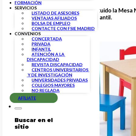
FORMACIÓN
SERVICIOS
Esta mañana se ha constituido la
Mesa N
LISTADO DE ASESORES
asistencia y educación Infantil
.
VENTAJAS AFILIADOS
BOLSA DE EMPLEO
CONTACTE CON FSIE MADRID
CONVENIOS
CONCERTADA
PRIVADA
INFANTIL
ATENCIÓN A LA 
DISCAPACIDAD
REVISTA DISCAPACIDAD
CENTROS UNIVERSITARIOS 
 Y DE INVESTIGACIÓN
UNIVERSIDADES PRIVADAS
COLEGIOS MAYORES
NO REGLADA
AFÍLIATE
Buscar en el
sitio