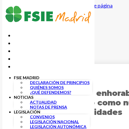
Saltar al contenido principal
Saltar al pie de página
FSIE MADRID
17 FEBRERO, 2026
DECLARACIÓN DE PRINCIPIOS
QUIÉNES SOMOS
FSIE Madrid da la enhora
¿QUÉ DEFENDEMOS?
NOTICIAS
su nombramiento como nu
ACTUALIDAD
NOTAS DE PRENSA
Ciencia y Universidades
LEGISLACIÓN
CONVENIOS
LEGISLACIÓN NACIONAL
LEGISLACIÓN AUTONÓMICA