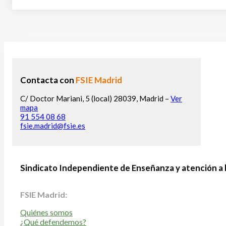
Contacta con
FSIE Madrid
C/ Doctor Mariani, 5 (local) 28039, Madrid –
Ver
mapa
91 554 08 68
fsie.madrid@fsie.es
Sindicato Independiente de Enseñanza y atención a 
FSIE Madrid:
Quiénes somos
¿Qué defendemos?