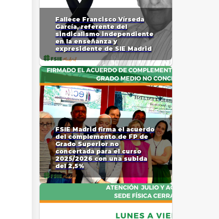
Fallece Francisco Vírseda
García, referente del
sindicalismo independiente
en la enseñanza y
expresidente de SIE Madrid
FSIE Madrid firma el acuerdo
del complemento de FP de
Grado Superior no
concertada para el curso
2025/2026 con una subida
del 2,5%