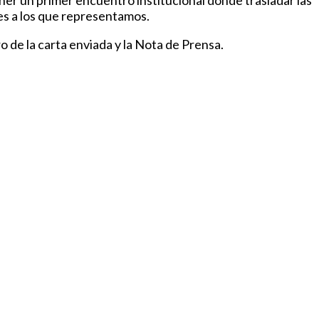
ner un primer encuentro institucional donde trasladar las
les a los que representamos.
 de la carta enviada y la Nota de Prensa.