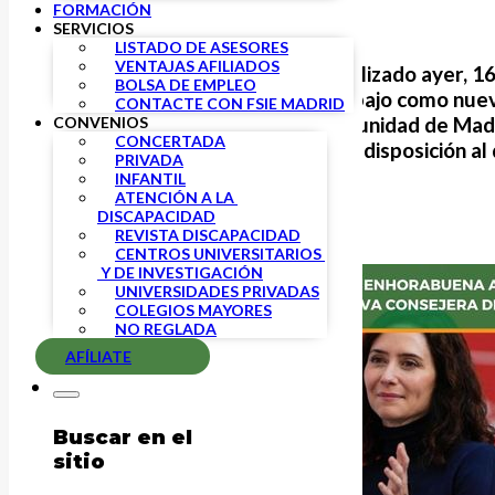
FORMACIÓN
SERVICIOS
LISTADO DE ASESORES
VENTAJAS AFILIADOS
Tras el anuncio oficial realizado ayer,
BOLSA DE EMPLEO
Mercedes Zarzalejo Carbajo
como nue
CONTACTE CON FSIE MADRID
Universidades de la Comunidad de Mad
CONVENIOS
CONCERTADA
enhorabuena formal y su disposición al 
PRIVADA
educativa.
INFANTIL
ATENCIÓN A LA 
DISCAPACIDAD
REVISTA DISCAPACIDAD
CENTROS UNIVERSITARIOS 
 Y DE INVESTIGACIÓN
UNIVERSIDADES PRIVADAS
COLEGIOS MAYORES
NO REGLADA
AFÍLIATE
Buscar en el
sitio