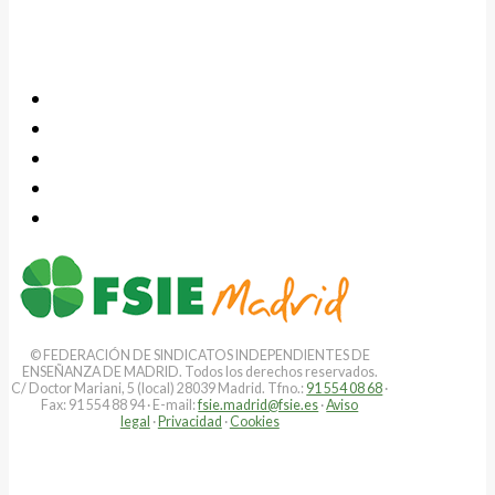
© FEDERACIÓN DE SINDICATOS INDEPENDIENTES DE
ENSEÑANZA DE MADRID. Todos los derechos reservados.
C/ Doctor Mariani, 5 (local) 28039 Madrid. Tfno.:
91 554 08 68
·
Fax: 91 554 88 94 · E-mail:
fsie.madrid@fsie.es
·
Aviso
legal
·
Privacidad
·
Cookies