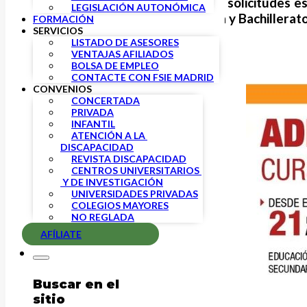
El
plazo
para la presentación de solicitudes e
LEGISLACIÓN AUTONÓMICA
Especial, Secundaria Obligatoria y Bachillerato
FORMACIÓN
SERVICIOS
LISTADO DE ASESORES
VENTAJAS AFILIADOS
BOLSA DE EMPLEO
CONTACTE CON FSIE MADRID
CONVENIOS
CONCERTADA
PRIVADA
INFANTIL
ATENCIÓN A LA 
DISCAPACIDAD
REVISTA DISCAPACIDAD
CENTROS UNIVERSITARIOS 
 Y DE INVESTIGACIÓN
UNIVERSIDADES PRIVADAS
COLEGIOS MAYORES
NO REGLADA
AFÍLIATE
Buscar en el
sitio