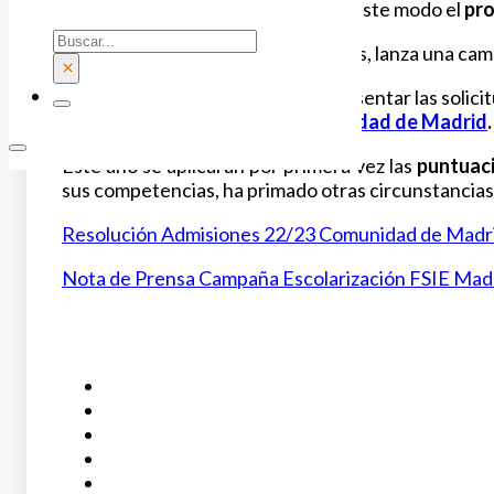
La Comunidad de Madrid abre, de este modo el
pro
Buscar
FSIE Madrid
, al igual que otros años, lanza una ca
×
Las familias madrileñas podrán presentar las solici
la
página web oficial de la Comunidad de Madrid
.
Este año se aplicarán por primera vez las
puntuac
sus competencias, ha primado otras circunstancias 
Resolución Admisiones 22/23 Comunidad de Madr
Nota de Prensa Campaña Escolarización FSIE Madr