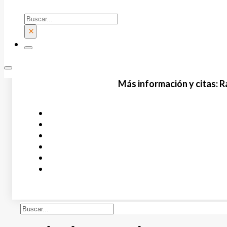
Buscar
×
Más información y citas:
R
Buscar