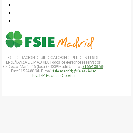
© FEDERACIÓN DE SINDICATOS INDEPENDIENTES DE
ENSEÑANZA DE MADRID. Todos los derechos reservados.
C/ Doctor Mariani, 5 (local) 28039 Madrid. Tfno.:
91 554 08 68
·
Fax: 91 554 88 94 · E-mail:
fsie.madrid@fsie.es
·
Aviso
legal
·
Privacidad
·
Cookies