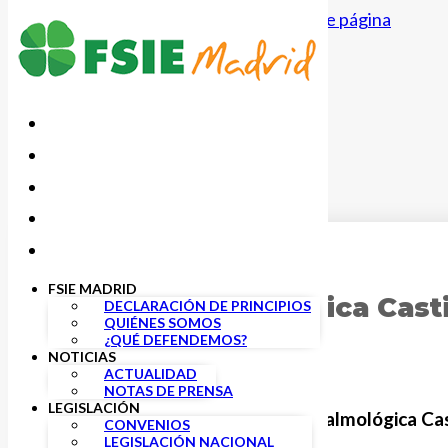
Saltar al contenido principal
Saltar al pie de página
6 ABRIL, 2026
FSIE MADRID
Clínica oftalmológica Casti
DECLARACIÓN DE PRINCIPIOS
QUIÉNES SOMOS
¿QUÉ DEFENDEMOS?
NOTICIAS
ACTUALIDAD
NOTAS DE PRENSA
LEGISLACIÓN
Clínica Oftalmológica Cas
CONVENIOS
LEGISLACIÓN NACIONAL