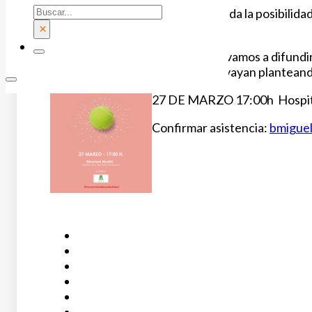
Buscar
La preservación de fertilidad nos da la posibilid
momento que queramos.
×
En este taller vamos a difundi
dudas que se vayan planteand
27 DE MARZO 17:00h Hospita
Confirmar asistencia:
bmigue