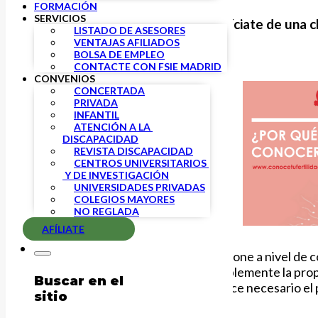
FORMACIÓN
SERVICIOS
Reserva tu plaza y benefíciate de una c
LISTADO DE ASESORES
VENTAJAS AFILIADOS
BOLSA DE EMPLEO
CONTACTE CON FSIE MADRID
CONVENIOS
CONCERTADA
PRIVADA
INFANTIL
ATENCIÓN A LA 
DISCAPACIDAD
REVISTA DISCAPACIDAD
CENTROS UNIVERSITARIOS 
 Y DE INVESTIGACIÓN
UNIVERSIDADES PRIVADAS
COLEGIOS MAYORES
NO REGLADA
AFÍLIATE
«Los cambios que la sociedad impone a nivel de c
pareja a determinada edad o simplemente la propi
Buscar en el
aumento de la infertilidad que hace necesario el pa
sitio
renunciar a tener un hijo.