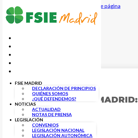
Saltar al contenido principal
Saltar al pie de página
FSIE MADRID
21 MARZO, 2019
DECLARACIÓN DE PRINCIPIOS
QUIÉNES SOMOS
VENTAJAS FSIE MADRID
¿QUÉ DEFENDEMOS?
NOTICIAS
FERTILIDAD.
ACTUALIDAD
NOTAS DE PRENSA
LEGISLACIÓN
CONVENIOS
LEGISLACIÓN NACIONAL
LEGISLACIÓN AUTONÓMICA