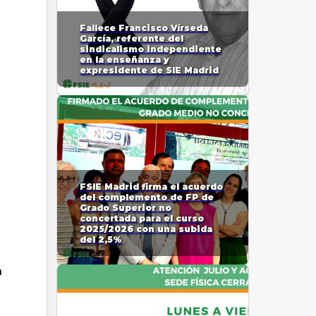
Fallece Francisco Vírseda
García, referente del
sindicalismo independiente
en la enseñanza y
expresidente de SIE Madrid
FSIE Madrid firma el acuerdo
del complemento de FP de
Grado Superior no
concertada para el curso
2025/2026 con una subida
del 2,5%
n