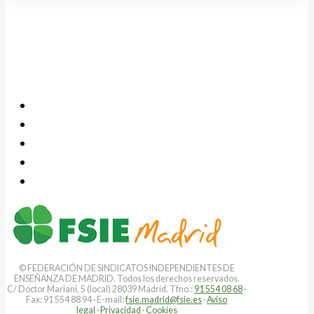
© FEDERACIÓN DE SINDICATOS INDEPENDIENTES DE
ENSEÑANZA DE MADRID. Todos los derechos reservados.
C/ Doctor Mariani, 5 (local) 28039 Madrid. Tfno.:
91 554 08 68
·
Fax: 91 554 88 94 · E-mail:
fsie.madrid@fsie.es
·
Aviso
legal
·
Privacidad
·
Cookies