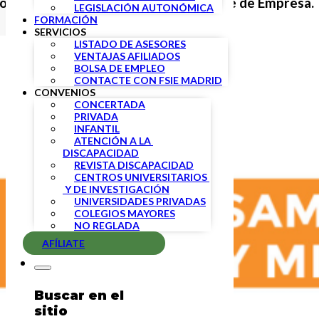
o de delegados y miembros del Comité de Empresa.
LEGISLACIÓN AUTONÓMICA
FORMACIÓN
SERVICIOS
LISTADO DE ASESORES
VENTAJAS AFILIADOS
BOLSA DE EMPLEO
CONTACTE CON FSIE MADRID
CONVENIOS
CONCERTADA
PRIVADA
INFANTIL
ATENCIÓN A LA 
DISCAPACIDAD
REVISTA DISCAPACIDAD
CENTROS UNIVERSITARIOS 
 Y DE INVESTIGACIÓN
UNIVERSIDADES PRIVADAS
COLEGIOS MAYORES
NO REGLADA
AFÍLIATE
Buscar en el
sitio