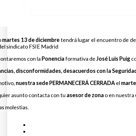
o
martes 13 de diciembre
tendrá lugar el encuentro de de
del sindicato FSIE Madrid
ontaremos con la
Ponencia
formativa de
José Luis Puig
co
ncias, disconformidades, desacuerdos con la Seguridad
motivo,
nuestra sede PERMANECERÁ CERRADA
el
martes
quier asunto contacta con tu
asesor de zona
o en nuestra
as molestias.