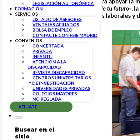
FSIE
lanza su campaña anual para apoyar la ma
LEGISLACIÓN AUTONÓMICA
el lema «
Tu educación es la base de tu futuro
«, l
FORMACIÓN
SERVICIOS
como garantía de oportunidades laborales y d
LISTADO DE ASESORES
VENTAJAS AFILIADOS
BOLSA DE EMPLEO
CONTACTE CON FSIE MADRID
CONVENIOS
CONCERTADA
PRIVADA
INFANTIL
ATENCIÓN A LA 
DISCAPACIDAD
REVISTA DISCAPACIDAD
CENTROS UNIVERSITARIOS 
 Y DE INVESTIGACIÓN
UNIVERSIDADES PRIVADAS
COLEGIOS MAYORES
NO REGLADA
AFÍLIATE
Buscar en el
sitio