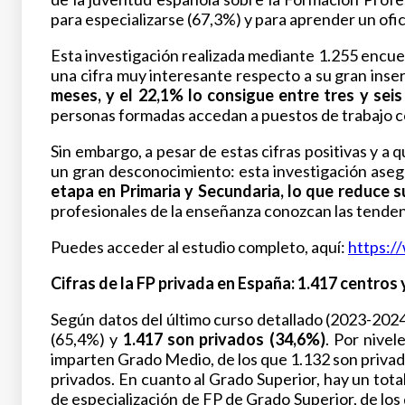
para especializarse (67,3%) y para aprender un ofic
Esta investigación realizada mediante 1.255 encues
una cifra muy interesante respecto a su gran inser
meses, y el 22,1% lo consigue entre tres y sei
personas formadas accedan a puestos de trabajo co
Sin embargo, a pesar de estas cifras positivas y a
un gran desconocimiento: esta investigación ase
etapa en Primaria y Secundaria, lo que reduce s
profesionales de la enseñanza conozcan las tendenci
Puedes acceder al estudio completo, aquí:
https:/
Cifras de la FP privada en España
:
1.417 centros 
Según datos del último curso detallado (2023-2024
(65,4%) y
1.417 son privados (34,6%)
. Por nive
imparten Grado Medio, de los que 1.132 son privad
privados. En cuanto al Grado Superior, hay un tot
de especialización de FP de Grado Superior, de los