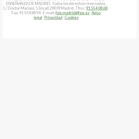
ENSEÑANZA DE MADRID. Todos los derechos reservados.
C/ Doctor Mariani, 5 (local) 28039 Madrid. Tfno.:
91 554 08 68
·
Fax: 91 554 88 94 · E-mail:
fsie.madrid@fsie.es
·
Aviso
legal
·
Privacidad
·
Cookies