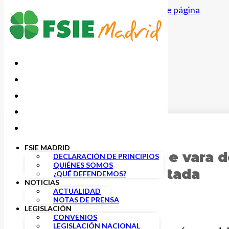
Saltar al contenido principal
Saltar al pie de página
4 NOVIEMBRE, 2024
FSIE MADRID
FSIE critica la doble vara
DECLARACIÓN DE PRINCIPIOS
QUIÉNES SOMOS
Enseñanza Concertada
¿QUÉ DEFENDEMOS?
NOTICIAS
ACTUALIDAD
NOTAS DE PRENSA
LEGISLACIÓN
CONVENIOS
LEGISLACIÓN NACIONAL