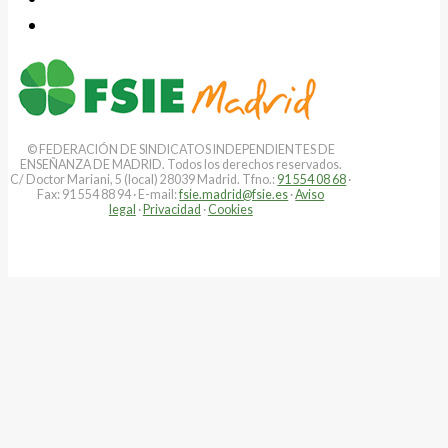
© FEDERACIÓN DE SINDICATOS INDEPENDIENTES DE
ENSEÑANZA DE MADRID. Todos los derechos reservados.
C/ Doctor Mariani, 5 (local) 28039 Madrid. Tfno.:
91 554 08 68
·
Fax: 91 554 88 94 · E-mail:
fsie.madrid@fsie.es
·
Aviso
legal
·
Privacidad
·
Cookies