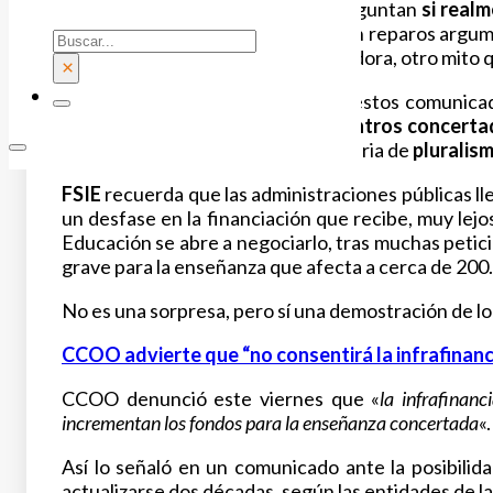
Los trabajadores del sector se preguntan
si real
clase manifiesta públicamente y sin reparos argum
Buscar
enseñanza concertada es segregadora, otro mito 
×
Lo que queda de manifiesto tras estos comunicad
personas trabajadoras de los centros concertad
España y ataca los avances en materia de
pluralis
FSIE
recuerda que las administraciones públicas lle
un desfase en la financiación que recibe, muy lej
Educación se abre a negociarlo, tras muchas petici
grave para la enseñanza que afecta a cerca de 200
No es una sorpresa, pero sí una demostración de l
CCOO advierte que “no consentirá la infrafinanc
CCOO denunció este viernes que «
la infrafinanc
incrementan los fondos para la enseñanza concertada
«.
Así lo señaló en un comunicado ante la posibilid
actualizarse dos décadas, según las entidades de l