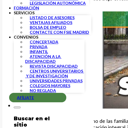
LEGISLACIÓN AUTONÓMICA
FORMACIÓN
SERVICIOS
LISTADO DE ASESORES
VENTAJAS AFILIADOS
BOLSA DE EMPLEO
CONTACTE CON FSIE MADRID
CONVENIOS
CONCERTADA
PRIVADA
INFANTIL
ATENCIÓN A LA 
DISCAPACIDAD
REVISTA DISCAPACIDAD
CENTROS UNIVERSITARIOS 
 Y DE INVESTIGACIÓN
UNIVERSIDADES PRIVADAS
COLEGIOS MAYORES
NO REGLADA
AFÍLIATE
Buscar en el
Desde FSIE defendemos el derecho de las famili
sitio
centros
Privados
ofrecen una educación integral,