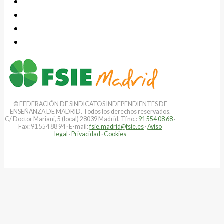
© FEDERACIÓN DE SINDICATOS INDEPENDIENTES DE
ENSEÑANZA DE MADRID. Todos los derechos reservados.
C/ Doctor Mariani, 5 (local) 28039 Madrid. Tfno.:
91 554 08 68
·
Fax: 91 554 88 94 · E-mail:
fsie.madrid@fsie.es
·
Aviso
legal
·
Privacidad
·
Cookies