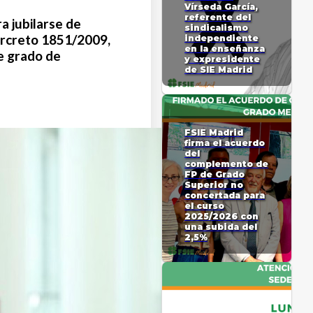
Vírseda García,
referente del
a jubilarse de
sindicalismo
ercreto 1851/2009,
independiente
en la enseñanza
e grado de
y expresidente
de SIE Madrid
FSIE Madrid
firma el acuerdo
del
complemento de
FP de Grado
Superior no
concertada para
el curso
2025/2026 con
una subida del
2,5%