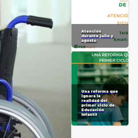
Atención
durante julio y
agosto
Una reforma que
ignora la
realidad del
primer ciclo de
Educación
Infantil