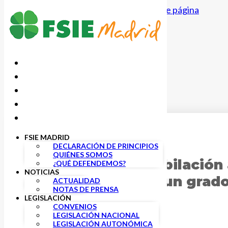
Saltar al contenido principal
Saltar al pie de página
FSIE MADRID
25 MAYO, 2023
DECLARACIÓN DE PRINCIPIOS
QUIÉNES SOMOS
Cambios en la Jubilación
¿QUÉ DEFENDEMOS?
NOTICIAS
discapacidad de un grad
ACTUALIDAD
NOTAS DE PRENSA
LEGISLACIÓN
CONVENIOS
LEGISLACIÓN NACIONAL
LEGISLACIÓN AUTONÓMICA