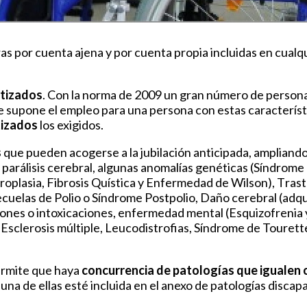
ras por
cuenta ajena y por cuenta propia incluidas en cualq
tizados
. Con la norma de 2009 un gran número de person
ue supone el empleo para una persona con estas característi
tizados
los exigidos.
s
que pueden acogerse a la jubilación anticipada, ampliando
 p
arálisis cerebral, algunas a
nomalías genéticas (Síndrome
roplasia, Fibrosis Quística y Enfermedad de Wilson), T
rast
ecuelas de Polio o Síndrome Postpolio,
Daño cerebral (adqu
ones o intoxicaciones
, e
nfermedad mental (Esquizofrenia y
, Esclerosis múltiple, Leucodistrofias, Síndrome de Touret
permite que haya
c
oncurrencia de patologías que igualen o
s una de ellas esté incluida en el anexo de patologías discap