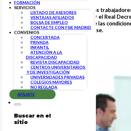
FORMACIÓN
SERVICIOS
A partir del próximo 1 de junio, los trabajador
LISTADO DE ASESORES
manera anticipada. Entra en vigor el Real Dec
VENTAJAS AFILIADOS
BOLSA DE EMPLEO
de 4 de diciembre, que establece las condicio
CONTACTE CON FSIE MADRID
discapacidad o más
puede jubilarse.
CONVENIOS
CONCERTADA
PRIVADA
INFANTIL
ATENCIÓN A LA 
DISCAPACIDAD
REVISTA DISCAPACIDAD
CENTROS UNIVERSITARIOS 
 Y DE INVESTIGACIÓN
UNIVERSIDADES PRIVADAS
COLEGIOS MAYORES
NO REGLADA
AFÍLIATE
Buscar en el
sitio