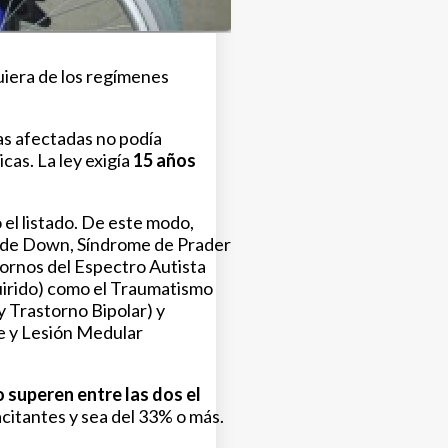
uiera de los regímenes
as afectadas no podía
cas. La ley exigía
15 años
 el listado. De este modo,
 de Down, Síndrome de Prader
ornos del Espectro Autista
irido) como el
Traumatismo
 Trastorno Bipolar) y
te y Lesión Medular
 superen entre las dos el
acitantes y sea del 33% o más.