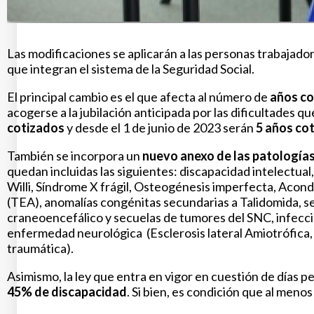
Las modificaciones se aplicarán a las personas trabajado
que
integran el sistema de la Seguridad Social.
El principal cambio es el que afecta al número de
años co
acogerse a la jubilación anticipada por las dificultades q
cotizados
y desde el 1 de junio de 2023 serán
5 años co
También se incorpora un
n
uevo anexo de las patología
quedan incluidas las siguientes: d
iscapacidad intelectual,
Willi, Síndrome X frágil, Osteogénesis imperfecta, Acond
(TEA), a
nomalías congénitas secundarias a Talidomida, s
craneoencefálico y s
ecuelas de tumores del SNC, infecci
enfermedad neurológica
(Esclerosis lateral Amiotrófica
traumática).
Asimismo, la ley que entra en vigor en cuestión de días 
45% de discapacidad
. Si bien, es condición que al meno