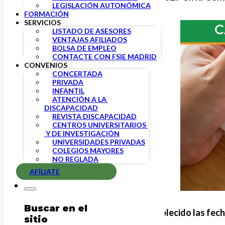
LEGISLACIÓN AUTONÓMICA
FORMACIÓN
SERVICIOS
LISTADO DE ASESORES
VENTAJAS AFILIADOS
BOLSA DE EMPLEO
CONTACTE CON FSIE MADRID
CONVENIOS
CONCERTADA
PRIVADA
INFANTIL
ATENCIÓN A LA 
DISCAPACIDAD
REVISTA DISCAPACIDAD
CENTROS UNIVERSITARIOS 
 Y DE INVESTIGACIÓN
UNIVERSIDADES PRIVADAS
COLEGIOS MAYORES
NO REGLADA
AFÍLIATE
Buscar en el
La
Comunidad de Madrid ha establecido las fec
sitio