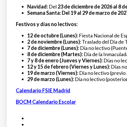
Navidad:
Del
23 de diciembre de 2026 al 8 d
Semana Santa:
Del 19
al 29 de marzo de 202
Festivos y días no lectivos:
12 de octubre (Lunes):
Fiesta Nacional de Es
2 de noviembre (Lunes):
Traslado del Día de 
7 de diciembre (Lunes):
Día no lectivo (Puente
8 de diciembre (Martes):
Día de la Inmaculad
7 y 8 de enero (Jueves y Viernes):
Días no lec
12 y 15 de febrero (Viernes y Lunes):
Días no
19 de marzo (Viernes):
Día no lectivo (previo
29 de marzo (Lunes):
Día no lectivo (posterio
Calendario FSIE Madrid
BOCM Calendario Escolar