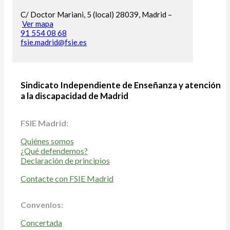
C/ Doctor Mariani, 5 (local) 28039, Madrid –
Ver mapa
91 554 08 68
fsie.madrid@fsie.es
Sindicato Independiente de Enseñanza y atención
a la discapacidad de Madrid
FSIE Madrid:
Quiénes somos
¿Qué defendemos?
Declaración de principios
Contacte con FSIE Madrid
Convenios:
Concertada