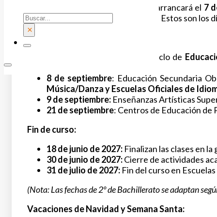
De este modo, el
inicio del curso
arrancará el
7 d
Buscar
función de cada nivel de formación. Estos son los d
×
Inicio de curso:
7 de septiembre:
Segundo ciclo de
Educaci
Música y Primaria.
8 de septiembre
:
Educación Secundaria Obl
Música/Danza y Escuelas Oficiales de Idio
9 de septiembre:
Enseñanzas Artísticas Super
21 de septiembre
:
Centros de Educación de Pe
Fin de curso:
18 de junio de 2027:
Finalizan las clases en la
30 de junio de 2027:
Cierre de actividades ac
31 de julio de 2027:
Fin del curso en Escuelas 
(Nota: Las fechas de 2º de Bachillerato se adaptan según
Vacaciones de Navidad y Semana Santa: