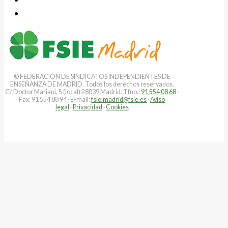
© FEDERACIÓN DE SINDICATOS INDEPENDIENTES DE
ENSEÑANZA DE MADRID. Todos los derechos reservados.
C/ Doctor Mariani, 5 (local) 28039 Madrid. Tfno.:
91 554 08 68
·
Fax: 91 554 88 94 · E-mail:
fsie.madrid@fsie.es
·
Aviso
legal
·
Privacidad
·
Cookies