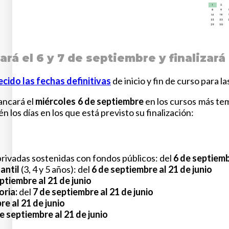
rá el 6 y 7 de septiembre y finalizará 
ido las fechas definitivas
de inicio y fin de curso para 
ancará el
miércoles 6 de septiembre
en los cursos más te
 los días en los que está previsto su finalización:
privadas sostenidas con fondos públicos: del
6 de septiem
antil
(3, 4 y 5 años): del
6 de septiembre al 21 de junio
ptiembre al 21 de junio
oria:
del
7 de septiembre al 21 de junio
re al 21 de junio
e septiembre al 21 de junio