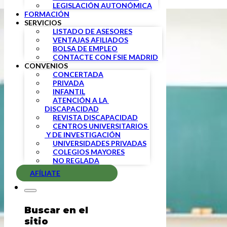
LEGISLACIÓN AUTONÓMICA
FORMACIÓN
SERVICIOS
LISTADO DE ASESORES
VENTAJAS AFILIADOS
BOLSA DE EMPLEO
CONTACTE CON FSIE MADRID
CONVENIOS
CONCERTADA
PRIVADA
INFANTIL
ATENCIÓN A LA 
DISCAPACIDAD
REVISTA DISCAPACIDAD
CENTROS UNIVERSITARIOS 
 Y DE INVESTIGACIÓN
UNIVERSIDADES PRIVADAS
COLEGIOS MAYORES
NO REGLADA
AFÍLIATE
Buscar en el
sitio