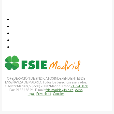
© FEDERACIÓN DE SINDICATOS INDEPENDIENTES DE
ENSEÑANZA DE MADRID. Todos los derechos reservados.
C/ Doctor Mariani, 5 (local) 28039 Madrid. Tfno.:
91 554 08 68
·
Fax: 91 554 88 94 · E-mail:
fsie.madrid@fsie.es
·
Aviso
legal
·
Privacidad
·
Cookies