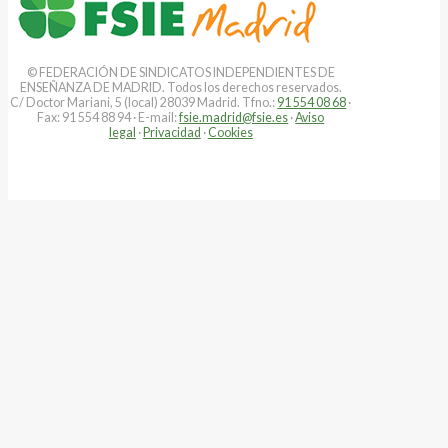
© FEDERACIÓN DE SINDICATOS INDEPENDIENTES DE
ENSEÑANZA DE MADRID. Todos los derechos reservados.
C/ Doctor Mariani, 5 (local) 28039 Madrid. Tfno.:
91 554 08 68
·
Fax: 91 554 88 94 · E-mail:
fsie.madrid@fsie.es
·
Aviso
legal
·
Privacidad
·
Cookies