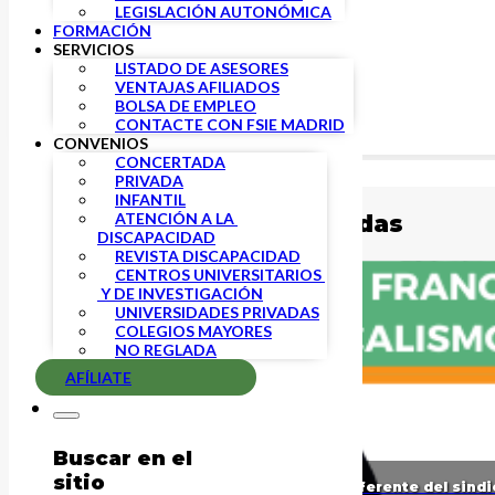
LEGISLACIÓN AUTONÓMICA
FORMACIÓN
SERVICIOS
LISTADO DE ASESORES
VENTAJAS AFILIADOS
BOLSA DE EMPLEO
CONTACTE CON FSIE MADRID
CONVENIOS
CONCERTADA
Buscar
PRIVADA
INFANTIL
ATENCIÓN A LA 
Publicaciones relacionadas
DISCAPACIDAD
REVISTA DISCAPACIDAD
CENTROS UNIVERSITARIOS 
 Y DE INVESTIGACIÓN
UNIVERSIDADES PRIVADAS
COLEGIOS MAYORES
NO REGLADA
AFÍLIATE
Buscar en el
sitio
Fallece Francisco Vírseda García, referente del sin