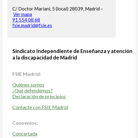
C/ Doctor Mariani, 5 (local) 28039, Madrid –
Ver mapa
91 554 08 68
fsie.madrid@fsie.es
Sindicato Independiente de Enseñanza y atención
a la discapacidad de Madrid
FSIE Madrid:
Quiénes somos
¿Qué defendemos?
Declaración de principios
Contacte con FSIE Madrid
Convenios:
Concertada