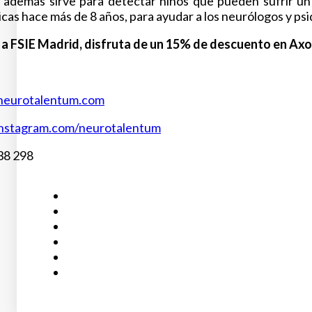
 además sirve para detectar niños que pueden sufrir un
nicas hace más de 8 años, para ayudar a los neurólogos y ps
o a FSIE Madrid, disfruta de un 15% de descuento en Ax
eurotalentum.com
nstagram.com/neurotalentum
38 298