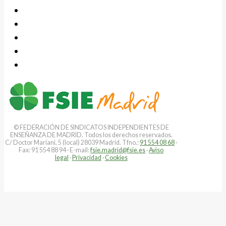
© FEDERACIÓN DE SINDICATOS INDEPENDIENTES DE
ENSEÑANZA DE MADRID. Todos los derechos reservados.
C/ Doctor Mariani, 5 (local) 28039 Madrid. Tfno.:
91 554 08 68
·
Fax: 91 554 88 94 · E-mail:
fsie.madrid@fsie.es
·
Aviso
legal
·
Privacidad
·
Cookies