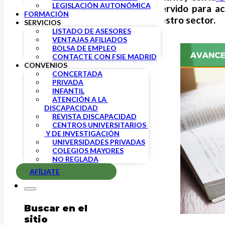
LEGISLACIÓN AUTONÓMICA
y CCOO. Este encuentro ha servido para ac
FORMACIÓN
largamente demandada por nuestro sector.
SERVICIOS
LISTADO DE ASESORES
VENTAJAS AFILIADOS
BOLSA DE EMPLEO
CONTACTE CON FSIE MADRID
CONVENIOS
CONCERTADA
PRIVADA
INFANTIL
ATENCIÓN A LA 
DISCAPACIDAD
REVISTA DISCAPACIDAD
CENTROS UNIVERSITARIOS 
 Y DE INVESTIGACIÓN
UNIVERSIDADES PRIVADAS
COLEGIOS MAYORES
NO REGLADA
AFÍLIATE
Buscar en el
sitio