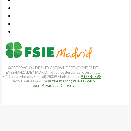
© FEDERACIÓN DE SINDICATOS INDEPENDIENTES DE
ENSEÑANZA DE MADRID. Todos los derechos reservados.
C/ Doctor Mariani, 5 (local) 28039 Madrid. Tfno.:
91 554 08 68
·
Fax: 91 554 88 94 · E-mail:
fsie.madrid@fsie.es
·
Aviso
legal
·
Privacidad
·
Cookies