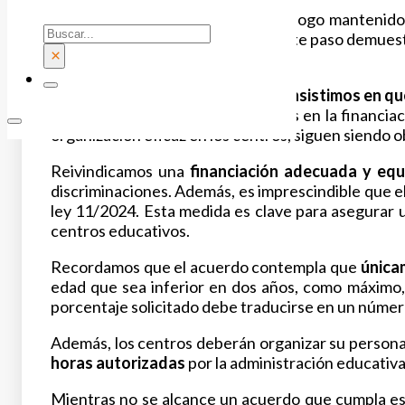
Gracias al trabajo conjunto y al diálogo mantenid
Buscar
alegaciones. Consideramos que este paso demuestr
×
concertados.
Sin embargo,
desde
FSIE Madrid
insistimos en qu
colectivo. La ausencia de garantías en la financia
organización eficaz en los centros, siguen siendo 
Reivindicamos una
financiación adecuada y equ
discriminaciones. Además, es imprescindible que e
ley 11/2024. Esta medida es clave para asegurar u
centros educativos.
Recordamos que el acuerdo contempla que
únicam
edad que sea inferior en dos años, como máximo, a
porcentaje solicitado debe traducirse en un número
Además, los centros deberán organizar su personal
horas autorizadas
por la administración educativa
Mientras no se alcance un acuerdo que cumpla e