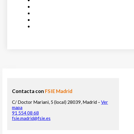
Contacta con
FSIE Madrid
C/ Doctor Mariani, 5 (local) 28039, Madrid –
Ver
mapa
91 554 08 68
fsie.madrid@fsie.es