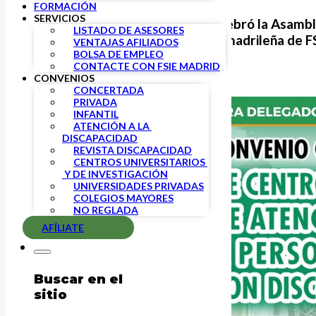
FORMACIÓN
SERVICIOS
Ayer, 23 de enero, se celebró la
Asambl
LISTADO DE ASESORES
Discapacidad
en la sede madrileña de
F
VENTAJAS AFILIADOS
BOLSA DE EMPLEO
CONTACTE CON FSIE MADRID
CONVENIOS
CONCERTADA
PRIVADA
INFANTIL
ATENCIÓN A LA 
DISCAPACIDAD
REVISTA DISCAPACIDAD
CENTROS UNIVERSITARIOS 
 Y DE INVESTIGACIÓN
UNIVERSIDADES PRIVADAS
COLEGIOS MAYORES
NO REGLADA
AFÍLIATE
Buscar en el
sitio