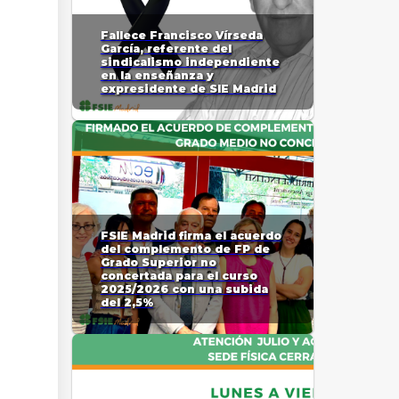
Fallece Francisco Vírseda
García, referente del
sindicalismo independiente
en la enseñanza y
expresidente de SIE Madrid
FSIE Madrid firma el acuerdo
del complemento de FP de
Grado Superior no
concertada para el curso
2025/2026 con una subida
del 2,5%