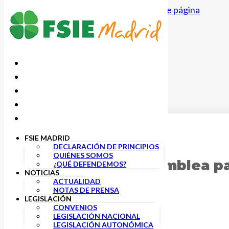
Saltar al contenido principal
Saltar al pie de página
FSIE MADRID
24 ENERO, 2025
DECLARACIÓN DE PRINCIPIOS
QUIÉNES SOMOS
Celebrada la Asamblea p
¿QUÉ DEFENDEMOS?
NOTICIAS
Discapacidad.
ACTUALIDAD
NOTAS DE PRENSA
LEGISLACIÓN
CONVENIOS
LEGISLACIÓN NACIONAL
LEGISLACIÓN AUTONÓMICA