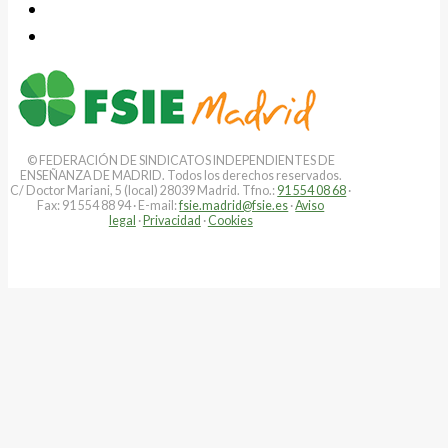
© FEDERACIÓN DE SINDICATOS INDEPENDIENTES DE
ENSEÑANZA DE MADRID. Todos los derechos reservados.
C/ Doctor Mariani, 5 (local) 28039 Madrid. Tfno.:
91 554 08 68
·
Fax: 91 554 88 94 · E-mail:
fsie.madrid@fsie.es
·
Aviso
legal
·
Privacidad
·
Cookies