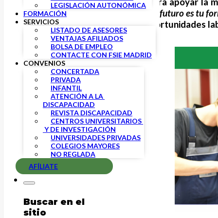
FSIE
lanza su campaña anual para apoyar la ma
LEGISLACIÓN AUTONÓMICA
el lema «
El siguiente paso para tu futuro es tu f
FORMACIÓN
SERVICIOS
educativa como garantía de oportunidades lab
LISTADO DE ASESORES
VENTAJAS AFILIADOS
BOLSA DE EMPLEO
CONTACTE CON FSIE MADRID
CONVENIOS
CONCERTADA
PRIVADA
INFANTIL
ATENCIÓN A LA 
DISCAPACIDAD
REVISTA DISCAPACIDAD
CENTROS UNIVERSITARIOS 
 Y DE INVESTIGACIÓN
UNIVERSIDADES PRIVADAS
COLEGIOS MAYORES
NO REGLADA
AFÍLIATE
Buscar en el
sitio