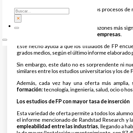
Varias CCAA de España abren ya los procesos de m
Buscar
del mercado laboral.
×
Precisamente, esta es una de las razones más sign
responde a las
necesidades de las empresas
.
Este hecho ayuda a que los titulados de FP encue
grados medios, según el último informe elaborado p
Sin embargo, este dato no es sorprendente ni nue
similares entre los estudios universitarios y los d
Además, cada vez hay una oferta más amplia, 
formación:
tecnología, ingeniería, salud, ocio o ho
Los estudios de FP con mayor tasa de inserción
Esta variedad de oferta permite a todos los alumn
el informe mencionado de Randstad Research y la
empleabilidad entre las industrias
, llegando a ha
la de mayor (Instalación y mantenimiento, con 87,4