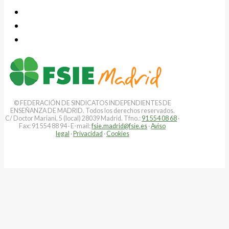
© FEDERACIÓN DE SINDICATOS INDEPENDIENTES DE
ENSEÑANZA DE MADRID. Todos los derechos reservados.
C/ Doctor Mariani, 5 (local) 28039 Madrid. Tfno.:
91 554 08 68
·
Fax: 91 554 88 94 · E-mail:
fsie.madrid@fsie.es
·
Aviso
legal
·
Privacidad
·
Cookies