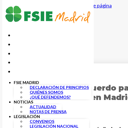
Saltar al contenido principal
Saltar al pie de página
6 JUNIO, 2025
FSIE MADRID
Firmado nuevo acuerdo pa
DECLARACIÓN DE PRINCIPIOS
QUIÉNES SOMOS
Centros Privados en Madr
¿QUÉ DEFENDEMOS?
NOTICIAS
ACTUALIDAD
NOTAS DE PRENSA
LEGISLACIÓN
CONVENIOS
LEGISLACIÓN NACIONAL