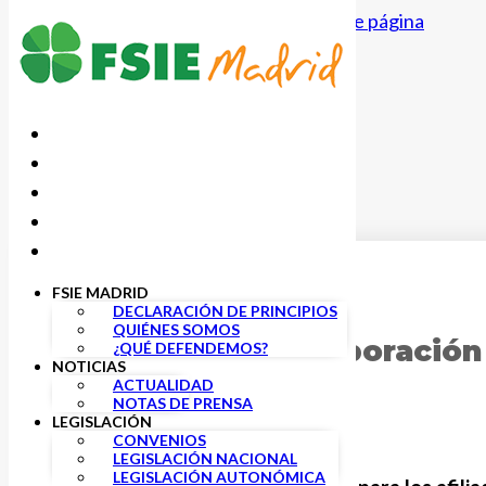
Saltar al contenido principal
Saltar al pie de página
FSIE MADRID
18 NOVIEMBRE, 2022
DECLARACIÓN DE PRINCIPIOS
QUIÉNES SOMOS
Acuerdo de colaboración p
¿QUÉ DEFENDEMOS?
NOTICIAS
ACTUALIDAD
NOTAS DE PRENSA
LEGISLACIÓN
CONVENIOS
LEGISLACIÓN NACIONAL
LEGISLACIÓN AUTONÓMICA