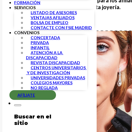
Nuevo acuerdo de colaboración para los afiliad
FORMACIÓN
especialista en compromiso y alta joyería.
SERVICIOS
LISTADO DE ASESORES
VENTAJAS AFILIADOS
BOLSA DE EMPLEO
CONTACTE CON FSIE MADRID
CONVENIOS
CONCERTADA
PRIVADA
INFANTIL
ATENCIÓN A LA 
DISCAPACIDAD
REVISTA DISCAPACIDAD
CENTROS UNIVERSITARIOS 
 Y DE INVESTIGACIÓN
UNIVERSIDADES PRIVADAS
COLEGIOS MAYORES
NO REGLADA
AFÍLIATE
Buscar en el
sitio