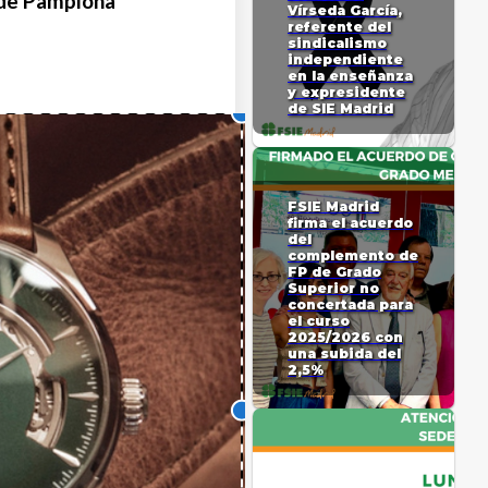
o de Pamplona
Vírseda García,
referente del
sindicalismo
independiente
en la enseñanza
y expresidente
de SIE Madrid
FSIE Madrid
firma el acuerdo
del
complemento de
FP de Grado
Superior no
concertada para
el curso
2025/2026 con
una subida del
2,5%