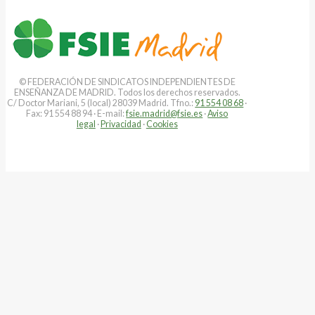
© FEDERACIÓN DE SINDICATOS INDEPENDIENTES DE
ENSEÑANZA DE MADRID. Todos los derechos reservados.
C/ Doctor Mariani, 5 (local) 28039 Madrid. Tfno.:
91 554 08 68
·
Fax: 91 554 88 94 · E-mail:
fsie.madrid@fsie.es
·
Aviso
legal
·
Privacidad
·
Cookies