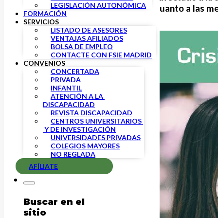
LEGISLACIÓN AUTONÓMICA
de todo lo que debes saber en cuanto a las m
FORMACIÓN
SERVICIOS
LISTADO DE ASESORES
VENTAJAS AFILIADOS
BOLSA DE EMPLEO
CONTACTE CON FSIE MADRID
CONVENIOS
CONCERTADA
PRIVADA
INFANTIL
ATENCIÓN A LA 
DISCAPACIDAD
REVISTA DISCAPACIDAD
CENTROS UNIVERSITARIOS 
 Y DE INVESTIGACIÓN
UNIVERSIDADES PRIVADAS
COLEGIOS MAYORES
NO REGLADA
AFÍLIATE
Buscar en el
sitio